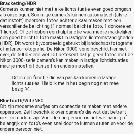
Bracketing/HDR
Camera’s kunnen niet met elke lichtsituatie even goed omgaan
als onze ogen. Sommige camera’s kunnen automatisch (als je
dat instelt) meerdere foto’s achter elkaar maken met een
verschillende belichting (1 normaal belichte foto, 1 donkere en
1 lichte). Of ze hebben een hulpfunctie waarmee je makkelijker
een goed belichte foto maakt in lastigere lichtomstandigheden
(HDR). Dit wordt bijvoorbeeld gebruikt bij landschapsfotografie
of interieurfotografie. De Nikon 3000-serie beschikt hier niet
over, de 5000-serie wel. Dit betekent dat je geen foto’s met de
Nikon 3000-serie camera’s kan maken in lastige lichtisituaties
maar je moet dit dan zelf en anders instellen.
Dit is een functie die van pas kan komen in lastige
lichtsituaties. Hield ik me in het begin nog niet mee
bezig 🙂
Bluetooth/Wifi/NFC
Dit zijn moderne snufjes om connectie te maken met andere
apparaten. Zelf beschik ik over camera’s die wat dat betreft
niet zo modern zijn. Voor de ene persoon is het wel handig of
belangrijk om foto’s even snel door te kunnen sturen en voor de
andere persoon niet.