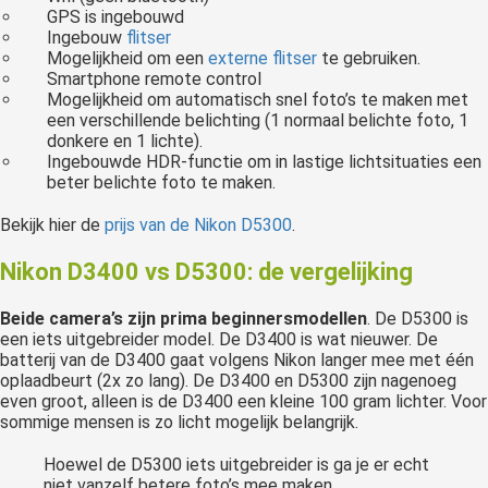
GPS is ingebouwd
Ingebouw
flitser
Mogelijkheid om een
externe flitser
te gebruiken.
Smartphone remote control
Mogelijkheid om automatisch snel foto’s te maken met
een verschillende belichting (1 normaal belichte foto, 1
donkere en 1 lichte).
Ingebouwde HDR-functie om in lastige lichtsituaties een
beter belichte foto te maken.
Bekijk hier de
prijs van de Nikon D5300
.
Nikon D3400 vs D5300: de vergelijking
Beide camera’s zijn prima beginnersmodellen
. De D5300 is
een iets uitgebreider model. De D3400 is wat nieuwer. De
batterij van de D3400 gaat volgens Nikon langer mee met één
oplaadbeurt (2x zo lang). De D3400 en D5300 zijn nagenoeg
even groot, alleen is de D3400 een kleine 100 gram lichter. Voor
sommige mensen is zo licht mogelijk belangrijk.
Hoewel de D5300 iets uitgebreider is ga je er echt
niet vanzelf betere foto’s mee maken.