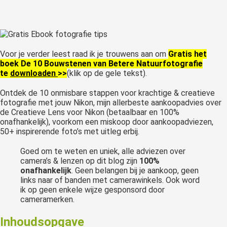
Voor je verder leest raad ik je trouwens aan om
Gratis het
boek De 10 Bouwstenen van Betere Natuurfotografie
te
downloaden
>>
(klik op de gele tekst).
Ontdek de 10 onmisbare stappen voor krachtige & creatieve
fotografie met jouw Nikon, mijn allerbeste aankoopadvies over
de Creatieve Lens voor Nikon (betaalbaar en 100%
onafhankelijk), voorkom een miskoop door aankoopadviezen,
50+ inspirerende foto’s met uitleg erbij.
Goed om te weten en uniek, alle adviezen over
camera’s & lenzen op dit blog zijn
100%
onafhankelijk
. Geen belangen bij je aankoop, geen
links naar of banden met camerawinkels. Ook word
ik op geen enkele wijze gesponsord door
cameramerken.
Inhoudsopgave