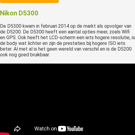
Nikon D5300
De D5300 kwam in februari 2014 op de markt als opvolger van
de D5200. De D5300 heeft een aantal opties meer, zoals Wifi
en GPS. Ook heeft het LCD-scherm een iets hogere resolutie, is
de body wat lichter en zijn de prestaties bij hogere ISO iets
beter. Al met al is het geen wereld van verschil en is de D5200
ook nog goed bruikbaar.