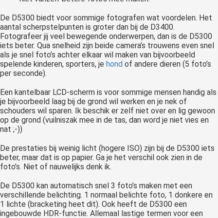
De D5300 biedt voor sommige fotografen wat voordelen. Het
aantal scherpstelpunten is groter dan bij de D3400.
Fotografeer jij veel bewegende onderwerpen, dan is de D5300
iets beter. Qua snelheid zijn beide camera’s trouwens even snel
als je snel foto’s achter elkaar wil maken van bijvoorbeeld
spelende kinderen, sporters, je
hond
of andere dieren (5 foto’s
per seconde).
Een kantelbaar LCD-scherm is voor sommige mensen handig als
je bijvoorbeeld laag bij de grond wil werken en je nek of
schouders wil sparen. Ik beschik er zelf niet over en lig gewoon
op de grond (vuilniszak mee in de tas, dan word je niet vies en
nat ;-))
De prestaties bij weinig licht (hogere ISO) zijn bij de D5300 iets
beter, maar dat is op papier. Ga je het verschil ook zien in de
foto’s. Niet of nauwelijks denk ik.
De D5300 kan automatisch snel 3 foto’s maken met een
verschillende belichting. 1 normaal belichte foto, 1 donkere en
1 lichte (bracketing heet dit). Ook heeft de D5300 een
ingebouwde HDR-functie. Allemaal lastige termen voor een