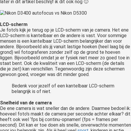
later in dit artikel beschrijf ik dit ook nog 🙂
LCD-scherm
Je foto’s kijk je terug op je LCD-scherm van je camera. Het ene
LCD-scherm is kantelbaar en de andere is vast. Voor sommige
mensen is een kantelbaar LCD-scherm belangrijker dan voor
andere. Bijvoorbeeld als jij vanuit lastige hoeken (heel laag bij de
grond) wil fotograferen zonder zelf op de grond te hoeven
liggen. Bijvoorbeeld omdat je er fysiek niet meer zo goed toe in
staat bent. Ook de kwaliteit van een LCD-scherm (de details
die je ziet) kan verschillen. Tegenwoordig zijn deze schermen
gewoon goed, vroeger was dit minder goed.
Bedenk voor jezelf of een kantelbaar LCD-scherm
belangrijk is of niet.
Snelheid van de camera
De ene camera is wat sneller dan de andere. Daarmee bedoel ik:
hoeveel foto’s maakt de camera per seconde achter elkaar? dit
heeft ook wel ‘fps bij continu-opnamen’ (fps = frames per
second). Dit kan er toe doen als snelle, onverwachte momenten
voor jou belangrijk zijn. Als jij heel veel
sport
, kinderen in actie,