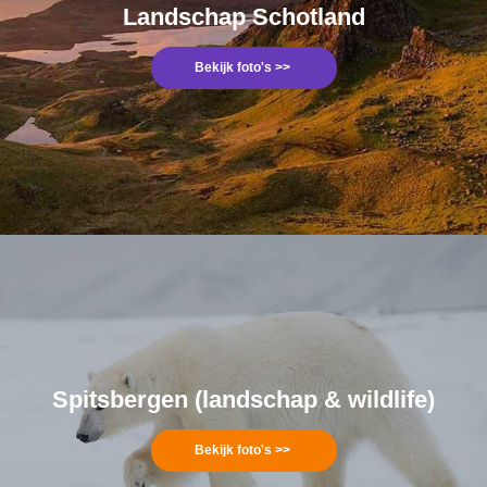
Landschap Schotland
Bekijk foto's >>
Spitsbergen (landschap & wildlife)
Bekijk foto's >>