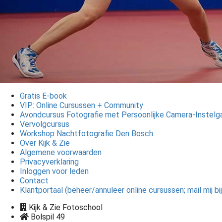
Gratis E-book
VIP: Online Cursussen + Community
Avondcursus Fotografie met Persoonlijke Camera-Instelga
Vervolgcursus
Workshop Nachtfotografie Den Bosch
Over Kijk & Zie
Algemene voorwaarden
Privacyverklaring
Inloggen voor leden
Contact
Klantportaal (beheer/annuleer online cursussen; mail mij 
Kijk & Zie Fotoschool
Bolspil 49