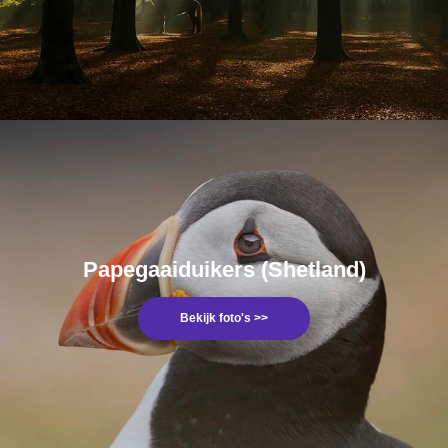
Papegaaiduikers (Shetland)
Bekijk foto's >>