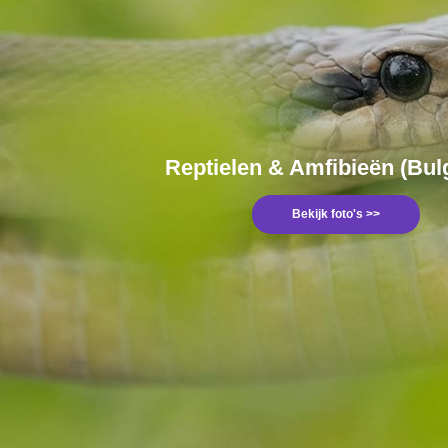
Reptielen & Amfibieën (Bulg
Bekijk foto's >>