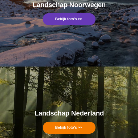
Landschap Noorwegen
Bekijk foto's >>
Landschap Nederland
Bekijk foto'
s
>>