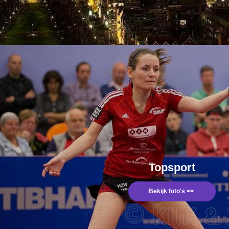
Topsport
Bekijk foto's >>