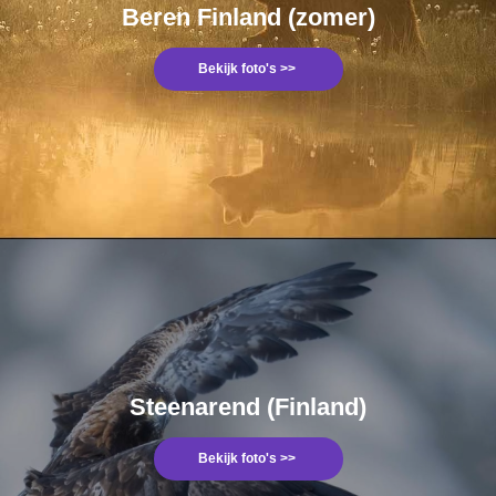
Beren Finland (zomer)
Bekijk foto's >>
Steenarend (Finland)
Bekijk foto's >>