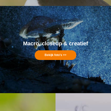
Macro, closeup & creatief
Bekijk foto's >>