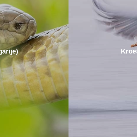
arije)
Kroe