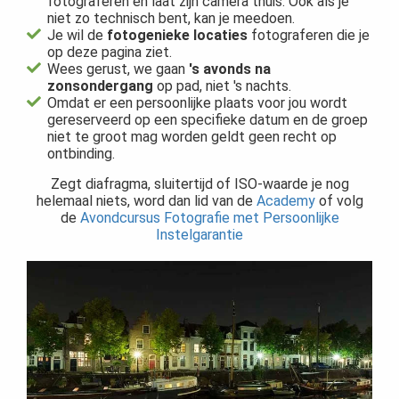
fotograferen en laat zijn camera thuis. Ook als je
niet zo technisch bent, kan je meedoen.
Je wil de
fotogenieke locaties
fotograferen die je
op deze pagina ziet.
Wees gerust, we gaan
's avonds na
zonsondergang
op pad, niet 's nachts.
Omdat er een persoonlijke plaats voor jou wordt
gereserveerd op een specifieke datum en de groep
niet te groot mag worden geldt geen recht op
ontbinding.
Zegt diafragma, sluitertijd of ISO-waarde je nog
helemaal niets, word dan lid van de
Academy
of volg
de
Avondcursus Fotografie met Persoonlijke
Instelgarantie