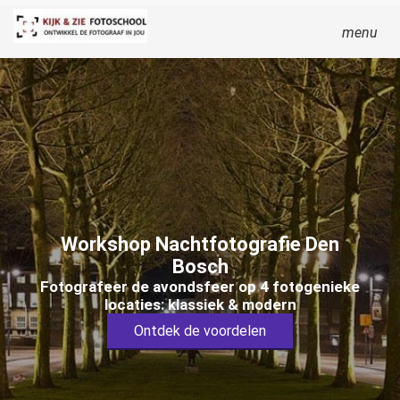
menu
Workshop Nachtfotografie Den
Bosch
Fotografeer de avondsfeer op 4 fotogenieke
locaties: klassiek & modern
Ontdek de voordelen