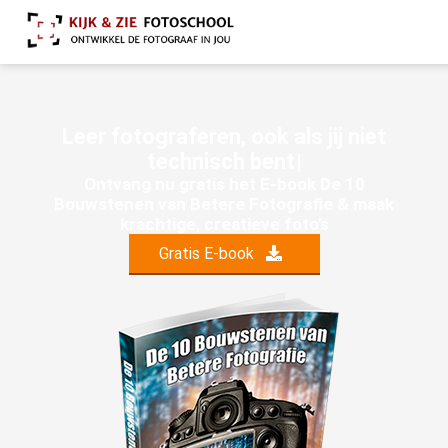
L
e
e
r
f
o
t
o
g
r
a
f
e
r
e
n
,
o
o
k
a
l
s
j
i
j
n
i
e
t
t
e
c
h
n
i
s
c
h
b
e
n
t
Ontvang nu gratis het E-book De 10
Bouwstenen van Betere Fotografie & maak
krachtige, creatieve foto's
Gratis E-book