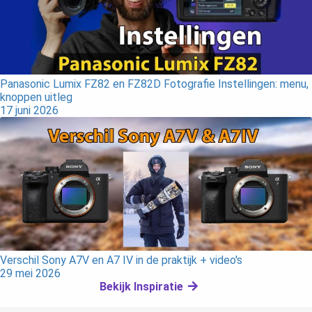
Panasonic Lumix FZ82 en FZ82D Fotografie Instellingen: menu,
knoppen uitleg
17 juni 2026
Verschil Sony A7V en A7 IV in de praktijk + video's
29 mei 2026
Bekijk Inspiratie