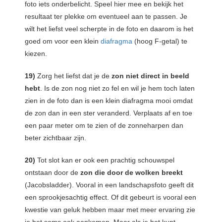
foto iets onderbelicht. Speel hier mee en bekijk het
resultaat ter plekke om eventueel aan te passen. Je
wilt het liefst veel scherpte in de foto en daarom is het
goed om voor een klein
diafragma
(hoog F-getal) te
kiezen.
19)
Zorg het liefst dat je de
zon niet direct in beeld
hebt
. Is de zon nog niet zo fel en wil je hem toch laten
zien in de foto dan is een klein diafragma mooi omdat
de zon dan in een ster veranderd. Verplaats af en toe
een paar meter om te zien of de zonneharpen dan
beter zichtbaar zijn.
20)
Tot slot kan er ook een prachtig schouwspel
ontstaan door de
zon die door de wolken breekt
(Jacobsladder). Vooral in een landschapsfoto geeft dit
een sprookjesachtig effect. Of dit gebeurt is vooral een
kwestie van geluk hebben maar met meer ervaring zie
je het soms ook aankomen. Maar als je het kunt