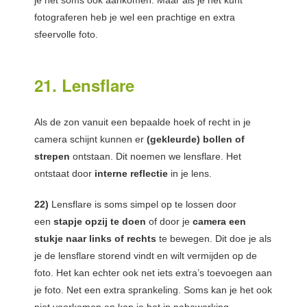
fotograferen heb je wel een prachtige en extra
sfeervolle foto.
21. Lensflare
Als de zon vanuit een bepaalde hoek of recht in je
camera schijnt kunnen er
(gekleurde) bollen of
strepen
ontstaan. Dit noemen we lensflare. Het
ontstaat door
interne reflectie
in je lens.
22)
Lensflare is soms simpel op te lossen door
een
stapje opzij te doen
of door je
camera een
stukje naar links of rechts
te bewegen. Dit doe je als
je de lensflare storend vindt en wilt vermijden op de
foto. Het kan echter ook net iets extra’s toevoegen aan
je foto. Net een extra sprankeling. Soms kan je het ook
niet voorkomen en kan je het in nabewerking