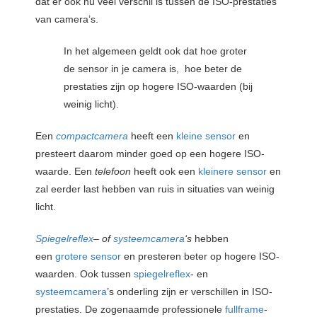
dat er ook nu veel verschil is tussen de ISO-prestaties
van camera’s.
In het algemeen geldt ook dat hoe groter
de sensor in je camera is, hoe beter de
prestaties zijn op hogere ISO-waarden (bij
weinig licht).
Een
compactcamera
heeft een
kleine sensor
en
presteert daarom minder goed op een hogere ISO-
waarde. Een
telefoon
heeft ook een
kleinere sensor
en
zal eerder last hebben van ruis in situaties van weinig
licht.
Spiegelreflex
– of
systeemcamera
‘s
hebben
een
grotere sensor
en presteren beter op hogere ISO-
waarden. Ook tussen
spiegelreflex
- en
systeemcamera
’s onderling zijn er verschillen in ISO-
prestaties. De zogenaamde professionele
fullframe
-