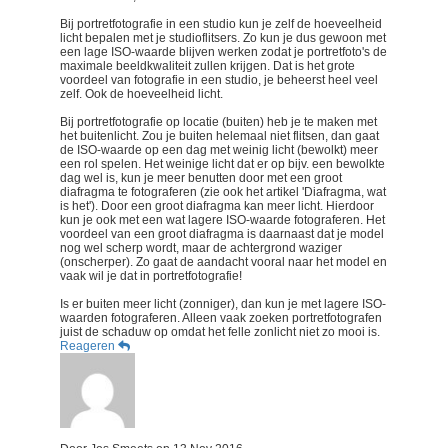
Bij portretfotografie in een studio kun je zelf de hoeveelheid
licht bepalen met je studioflitsers. Zo kun je dus gewoon met
een lage ISO-waarde blijven werken zodat je portretfoto's de
maximale beeldkwaliteit zullen krijgen. Dat is het grote
voordeel van fotografie in een studio, je beheerst heel veel
zelf. Ook de hoeveelheid licht.
Bij portretfotografie op locatie (buiten) heb je te maken met
het buitenlicht. Zou je buiten helemaal niet flitsen, dan gaat
de ISO-waarde op een dag met weinig licht (bewolkt) meer
een rol spelen. Het weinige licht dat er op bijv. een bewolkte
dag wel is, kun je meer benutten door met een groot
diafragma te fotograferen (zie ook het artikel 'Diafragma, wat
is het'). Door een groot diafragma kan meer licht. Hierdoor
kun je ook met een wat lagere ISO-waarde fotograferen. Het
voordeel van een groot diafragma is daarnaast dat je model
nog wel scherp wordt, maar de achtergrond waziger
(onscherper). Zo gaat de aandacht vooral naar het model en
vaak wil je dat in portretfotografie!
Is er buiten meer licht (zonniger), dan kun je met lagere ISO-
waarden fotograferen. Alleen vaak zoeken portretfotografen
juist de schaduw op omdat het felle zonlicht niet zo mooi is.
Reageren