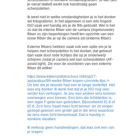
je vanaf statief) werkt ook handmatig gaan
scherpstellen.
Ik weet niet in welke omstandigheden je in het donker
wil fotograferen. In het algemeen is een iets hogere
ISO vaak wel handig als je de flits gebruikt. Wel is het
zo dat de interne flitser van de camera (ingebouwde)
flitser zo zijn beperkingen heeft ten opzichte van een
losse flitser die je op de camera zet (externe flitser).
Externe flitsers hebben vaak ook een optie om je te
helpen met scherpstellen in het donker, dat gebeurt
dan vaak door rode lichtjes die op je onderwerp
schijnen zodat je camera wel kan scherpstellen (AF-
assist light). Zie voor de voordelen van een externe
flitser dit artikel:
https://www.kijkenziefotoschool.nl/blog/27-
apparatuur/99-welke-flitser-kopen-concrete-tips
/>
De foto die je stuurde had een te lange sluitertijd. Het
was erg donker. Ik denk niet dat je je ISO nog veel
verder kon verhogen. Je zou een andere lens kunnen
overwegen voor binnen. Een lens die lichtsterker is,
een lager F-getal kan gebruiken. Bijvoorbeeld f/1.8 of
f/2.8. Zo'n lens 'haalt meer licht binnen' (er zit simpel
gezegd gewoon een groter gat in die lens) waardoor
de lens meer licht binnenhaalt. Dat is handig in
donkere situaties.
Ik verkoop geen handleidingen, dat was ook een van
je vragen.