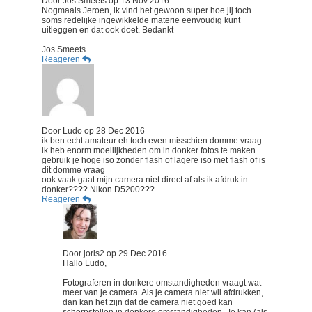
Door
Jos Smeets
op
13 Nov 2016
Nogmaals Jeroen, ik vind het gewoon super hoe jij toch
soms redelijke ingewikkelde materie eenvoudig kunt
uitleggen en dat ook doet. Bedankt
Jos Smeets
Reageren
Door
Ludo
op
28 Dec 2016
ik ben echt amateur eh toch even misschien domme vraag
ik heb enorm moeilijkheden om in donker fotos te maken
gebruik je hoge iso zonder flash of lagere iso met flash of is
dit domme vraag
ook vaak gaat mijn camera niet direct af als ik afdruk in
donker???? Nikon D5200???
Reageren
Door
joris2
op
29 Dec 2016
Hallo Ludo,
Fotograferen in donkere omstandigheden vraagt wat
meer van je camera. Als je camera niet wil afdrukken,
dan kan het zijn dat de camera niet goed kan
scherpstellen in donkere omstandigheden. Je kan (als