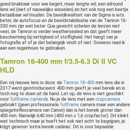
goed bruikbaar voor wie begint, meer lengte wil, een allround
lens wil (niet of nauwelijks wisselen) en het ook nog een beetje
betaalbaar wil houden. De beeldkwaliteit van de Sigma is iets
beter, de autofocus en de beeldstabilisatie van de Tamron 16-
300 mm zijn wat beter. Qua gewicht schelen de lenzen niet
veel, de Tamron is verder weathersealed en dat geeft meer
bescherming bij nattigheid of stoffigheid. Het hangt van je
fotografie af of je dat belangrijk vindt of niet. Sowieso raad ik
aan een regenhoes te gebruiken.
Tamron 18-400 mm f/3.5-6.3 Di II VC
HLD
Een vrij nieuwe lens is deze: de
Tamron 18-400
mm lens die in
2017 werd geïntroduceerd. 400 mm geeft je veel bereik en is
toch nog te doen uit de hand. Let op, de lens is niet geschikt
voor
fullframe camera
‘s. Nu je de lens met een
cropcamera
gebruikt (geen professionele
fullframe
camera maar een andere
spiegelreflexcamera van Canon) dan is het bereik groter dan
400 mm. Namelijk 640 mm (400 mm x 1,6 cropfactor). Dit klinkt
wat technisch maar je hoeft het ook niet echt te begrijpen, je
krijgt gewoon ‘extra bereik cadeau’. Dit is voor bepaalde