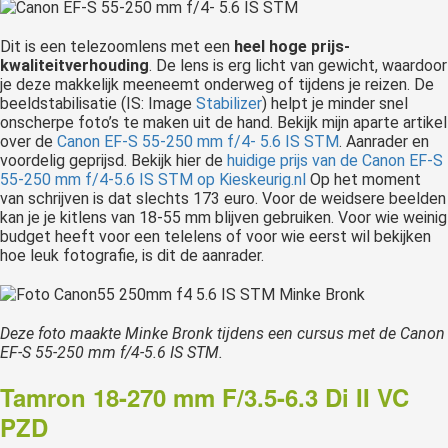
Dit is een telezoomlens met een
heel hoge prijs-
kwaliteitverhouding
. De lens is erg licht van gewicht, waardoor
je deze makkelijk meeneemt onderweg of tijdens je reizen. De
beeldstabilisatie (IS: Image
Stabilizer
) helpt je minder snel
onscherpe foto’s te maken uit de hand. Bekijk mijn aparte artikel
over de
Canon EF-S 55-250 mm f/4- 5.6 IS STM
. Aanrader en
voordelig geprijsd. Bekijk hier de
huidige prijs van de Canon EF-S
55-250 mm f/4-5.6 IS STM op Kieskeurig.nl
Op het moment
van schrijven is dat slechts 173 euro. Voor de weidsere beelden
kan je je kitlens van 18-55 mm blijven gebruiken. Voor wie weinig
budget heeft voor een telelens of voor wie eerst wil bekijken
hoe leuk fotografie, is dit de aanrader.
Deze foto maakte Minke Bronk tijdens een cursus met de Canon
EF-S 55-250 mm f/4-5.6 IS STM.
Tamron 18-270 mm F/3.5-6.3 Di II VC
PZD