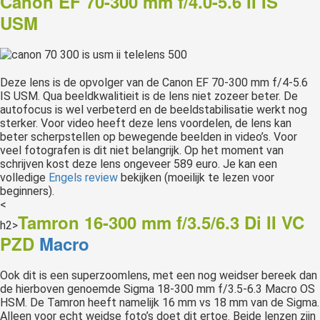
Canon EF 70-300 mm f/4.0-5.6 II IS
USM
Deze lens is de opvolger van de Canon EF 70-300 mm f/4-5.6
IS USM. Qua beeldkwalitieit is de lens niet zozeer beter. De
autofocus is wel verbeterd en de beeldstabilisatie werkt nog
sterker. Voor video heeft deze lens voordelen, de lens kan
beter scherpstellen op bewegende beelden in video’s. Voor
veel fotografen is dit niet belangrijk. Op het moment van
schrijven kost deze lens ongeveer 589 euro. Je kan een
volledige
Engels review
bekijken (moeilijk te lezen voor
beginners).
<
Tamron 16-300 mm f/3.5/6.3 Di II VC
h2>
PZD
Macro
Ook dit is een superzoomlens, met een nog weidser bereek dan
de hierboven genoemde Sigma 18-300 mm f/3.5-6.3 Macro OS
HSM. De Tamron heeft namelijk 16 mm vs 18 mm van de Sigma.
Alleen voor echt weidse foto’s doet dit ertoe. Beide lenzen zijn