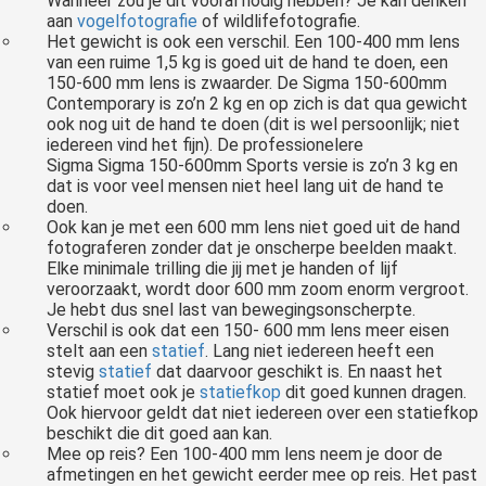
Wanneer zou je dit vooral nodig hebben? Je kan denken
aan
vogelfotografie
of wildlifefotografie.
Het gewicht is ook een verschil. Een 100-400 mm lens
van een ruime 1,5 kg is goed uit de hand te doen, een
150-600 mm lens is zwaarder. De Sigma 150-600mm
Contemporary is zo’n 2 kg en op zich is dat qua gewicht
ook nog uit de hand te doen (dit is wel persoonlijk; niet
iedereen vind het fijn). De professionelere
Sigma Sigma 150-600mm Sports versie is zo’n 3 kg en
dat is voor veel mensen niet heel lang uit de hand te
doen.
Ook kan je met een 600 mm lens niet goed uit de hand
fotograferen zonder dat je onscherpe beelden maakt.
Elke minimale trilling die jij met je handen of lijf
veroorzaakt, wordt door 600 mm zoom enorm vergroot.
Je hebt dus snel last van bewegingsonscherpte.
Verschil is ook dat een 150- 600 mm lens meer eisen
stelt aan een
statief
. Lang niet iedereen heeft een
stevig
statief
dat daarvoor geschikt is. En naast het
statief moet ook je
statiefkop
dit goed kunnen dragen.
Ook hiervoor geldt dat niet iedereen over een statiefkop
beschikt die dit goed aan kan.
Mee op reis? Een 100-400 mm lens neem je door de
afmetingen en het gewicht eerder mee op reis. Het past