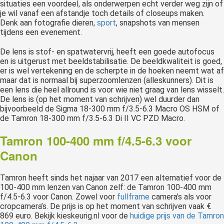
situaties een voordeel, als onderwerpen echt verder weg zijn of
je wil vanaf een afstandje toch details of closeups maken.
Denk aan fotografie dieren,
sport
, snapshots van mensen
tijdens een evenement.
De lens is stof- en spatwatervrij, heeft een goede autofocus
en is uitgerust met beeldstabilisatie. De beeldkwaliteit is goed,
er is wel vertekening en de scherpte in de hoeken neemt wat af
maar dat is normaal bij superzoomlenzen (alleskunners). Dit is
een lens die heel allround is voor wie niet graag van lens wisselt.
De lens is (op het moment van schrijven) wel duurder dan
bijvoorbeeld de Sigma 18-300 mm f/3.5-6.3 Macro OS HSM of
de Tamron 18-300 mm f/3.5-6.3 Di II VC PZD Macro.
Tamron 100-400 mm f/4.5-6.3 voor
Canon
Tamron heeft sinds het najaar van 2017 een alternatief voor de
100-400 mm lenzen van Canon zelf: de Tamron 100-400 mm
f/4.5-6.3 voor Canon. Zowel voor
fullframe
camera’s als voor
cropcamera’s. De prijs is op het moment van schrijven vaak €
869 euro. Bekijk kieskeurig.nl voor de
huidige prijs van de Tamron