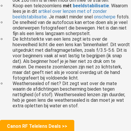
ook 200 mm is al heel mooi om mee te starten.
Koop een telezoomlens
mét
beeldstabilisatie
. Waarom
lees je in dit
artikel over lenzen met of zonder
beeldstabilisatie
. Je maakt minder snel
onscherpe
foto’s.
De snelheid van de autofocus kan ertoe doen als je veel
onderwerpen fotografeert die bewegen. Het is dan niet
fijn als een lens langzaam scherpstelt.
De lichtsterkte van een lens zegt iets over de
hoeveelheid licht die een lens kan ‘binnenhalen’. Dit wordt
uitgedrukt met diafragmagetallen, zoals f/3.5-5.6. Dit is
voor beginners vaak al wat lastig te begrijpen (ik snap
dat). Als beginner hoef je je hier niet zo druk om te
maken. De meeste zoomlenzen zijn niet zo lichtsterk,
maar dat geeft niet als je vooral overdag uit de hand
fotografeert bij voldoende licht.
Weathersealed of niet? Dit zegt wat over de mate
waarin de afdichtingen bescherming bieden tegen
nattigheid (of stof). Weathersealed lenzen zijn duurder,
heb je geen lens die weathersealed is dan moet je wat
extra opletten bij water en stof.
Canon RF Telelens Deals >>