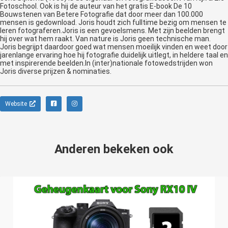
Fotoschool. Ook is hij de auteur van het gratis E-book De 10
Bouwstenen van Betere Fotografie dat door meer dan 100.000
mensen is gedownload. Joris houdt zich fulltime bezig om mensen te
leren fotograferen.Joris is een gevoelsmens. Met zijn beelden brengt
hij over wat hem raakt. Van nature is Joris geen technische man.
Joris begrijpt daardoor goed wat mensen moeilijk vinden en weet door
jarenlange ervaring hoe hij fotografie duidelijk uitlegt, in heldere taal en
met inspirerende beelden.In (inter)nationale fotowedstrijden won
Joris diverse prijzen & nominaties.
Website
Anderen bekeken ook