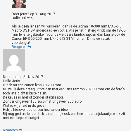
Door
joris2
op
31 Aug 2017
Hallo Juliette,
Als je geen lenzen wil wisselen, dan is de Sigma 18-300 mm f/3.5-6.3
Macro OS HSM inderdaad een optie. Als je het niet erg vindt om de 18-55
mm lens te gebruiken voor de weidsere landschappen dan kan je ook de
Canon EF-S 55-250 mm f/4- 5.6 IS STM nemen. Dit is een stuk
voordeliger!
Reageren
Door
Jos
op
21 Nov 2017
Hallo Joris.
Ik heb nu een canon lens 18-200 mm
Nu wil ik deze graag uitbreiden.met een lens tamron 70-300 mm om de foto's
toch iets dichter bij te halen.
De keuze is met of zonder stabilisator.
Zonder ongeveer 150 euro met ongeveer 350 euro.
Wat is wijsheid in dit geval.
Heb je hierover tips of een heel ander idee.
Bij nog grotere lenzen heb je natuurlijk ook een heel ander prijskaartje en ik zit
met een beperkt budget.
Reageren