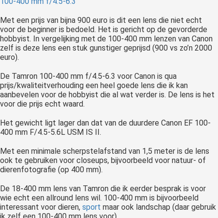
100-400 mm f/4.5-6.3
Met een prijs van bijna 900 euro is dit een lens die niet echt
voor de beginner is bedoeld. Het is gericht op de gevorderde
hobbyist. In vergelijking met de 100-400 mm lenzen van Canon
zelf is deze lens een stuk gunstiger geprijsd (900 vs zo’n 2000
euro).
De Tamron 100-400 mm f/4.5-6.3 voor Canon is qua
prijs/kwaliteitverhouding een heel goede lens die ik kan
aanbevelen voor de hobbyist die al wat verder is. De lens is het
voor die prijs echt waard.
Het gewicht ligt lager dan dat van de duurdere Canon EF 100-
400 mm F/4.5-5.6L USM IS II.
Met een minimale scherpstelafstand van 1,5 meter is de lens
ook te gebruiken voor closeups, bijvoorbeeld voor natuur- of
dierenfotografie (op 400 mm).
De 18-400 mm lens van Tamron die ik eerder besprak is voor
wie echt een allround lens wil. 100-400 mm is bijvoorbeeld
interessant voor dieren,
sport
maar ook landschap (daar gebruik
ik zelf een 100-400 mm lens voor).