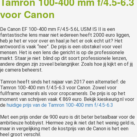
Tamron 100-400 mm f/4.5-6.3
voor Canon
De Canon EF 100-400 mm F/4.5-5.6L USM IS II is een
fantastische lens maar niet iedereen heeft 2000 euro liggen,
heb je het er voor over en haal je het er ook echt uit? Het
antwoord is vaak “nee”. De prijs is een obstakel voor veel
mensen. Het is een lens die gericht is op de professionele
markt. Staar je niet blind op dit soort professionele lenzen,
andere dingen zijn zoveel belangrijker. Zoals hoe jij kijkt en of jij
je camera beheerst.
Tamron heeft sinds het najaar van 2017 een alternatief: de
Tamron 100-400 mm f/4.5-6.3 voor Canon. Zowel voor
fullframe camera’s als voor cropcamera’s. De prijs is op het
moment van schrijven vaak € 869 euro. Bekijk kieskeurig.nl voor
de
huidige prijs van de Tamron 100-400 mm f/4.5-6.3
Met een prijs onder de 900 euro is dit beter betaalbaar voor de
ambitieuze hobbyist. Hiermee zeg ik niet dat het weinig geld is,
maar in vergelijking met de kostprijs van de Canon is het een
heel groot verschil.