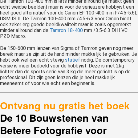
De Tamron 100-400 mm is iets minder allround (je maakt geen
echt weidse beelden) maar is voor de serieuzere hobbyist een
heel goed alternatief voor de Canon EF 100-400 mm F/4.5-5.6L
USM IS II. De Tamron 100-400 mm /4.5-6.3 voor Canon biedt
ook zeker erg goede beeldkwaliteit maar is zoals opgemerkt
minder allround dan de
Tamron 18-400
mm /3.5-6.3 Di II VC
PZD Macro.
De 150-600 mm lenzen van Sigma of Tamron geven nog meer
bereik maar ze zijn uit de hand minder makkelijk te gebruiken. Je
hebt ook wel een echt stevig
statief
nodig. De comtemporary
versie is meer bedoeld voor de hobbyist. Deze is met 2kg
lichter dan de sports serie van 3 kg die meer gericht is op de
professional. Dit zijn geen lenzen die je heel makkelijk
meeneemt of voor wie echt een beginner is.
Ontvang nu gratis het boek
De 10 Bouwstenen van
Betere Fotografie voor