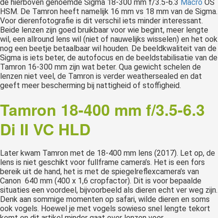
de hierboven genoemde Sigma 18-300 mm f/3.5-6.3
Macro
OS
HSM. De Tamron heeft namelijk 16 mm vs 18 mm van de Sigma.
Voor dierenfotografie is dit verschil iets minder interessant.
Beide lenzen zijn goed bruikbaar voor wie begint, meer lengte
wil, een allround lens wil (niet of nauwelijks wisselen) en het ook
nog een beetje betaalbaar wil houden. De beeldkwaliteit van de
Sigma is iets beter, de autofocus en de beeldstabilisatie van de
Tamron 16-300 mm zijn wat beter. Qua gewicht schelen de
lenzen niet veel, de Tamron is verder weathersealed en dat
geeft meer bescherming bij nattigheid of stoffigheid.
Tamron 18-400 mm f/3.5-6.3
Di II VC HLD
Later kwam Tamron met de 18-400 mm lens (2017). Let op, de
lens is niet geschikt voor fullframe camera’s. Het is een fors
bereik uit de hand, het is met de spiegelreflexcamera’s van
Canon 640 mm (400 x 1,6 cropfactor). Dit is voor bepaalde
situaties een voordeel, bijvoorbeeld als dieren echt ver weg zijn.
Denk aan sommige momenten op safari, wilde dieren en soms
ook vogels. Hoewel je met vogels sowieso snel lengte tekort
komt en dit artikel minder gaat over lenzen voor