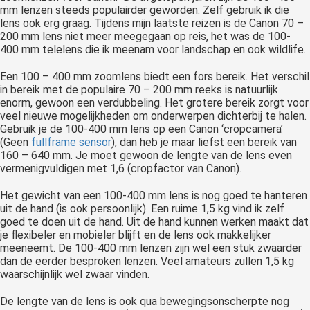
mm lenzen steeds populairder geworden. Zelf gebruik ik die
lens ook erg graag. Tijdens mijn laatste reizen is de Canon 70 –
200 mm lens niet meer meegegaan op reis, het was de 100-
400 mm telelens die ik meenam voor landschap en ook wildlife.
Een 100 – 400 mm zoomlens biedt een fors bereik. Het verschil
in bereik met de populaire 70 – 200 mm reeks is natuurlijk
enorm, gewoon een verdubbeling. Het grotere bereik zorgt voor
veel nieuwe mogelijkheden om onderwerpen dichterbij te halen.
Gebruik je de 100-400 mm lens op een Canon ‘cropcamera’
(Geen
fullframe sensor
), dan heb je maar liefst een bereik van
160 – 640 mm. Je moet gewoon de lengte van de lens even
vermenigvuldigen met 1,6 (cropfactor van Canon).
Het gewicht van een 100-400 mm lens is nog goed te hanteren
uit de hand (is ook persoonlijk). Een ruime 1,5 kg vind ik zelf
goed te doen uit de hand. Uit de hand kunnen werken maakt dat
je flexibeler en mobieler blijft en de lens ook makkelijker
meeneemt. De 100-400 mm lenzen zijn wel een stuk zwaarder
dan de eerder besproken lenzen. Veel amateurs zullen 1,5 kg
waarschijnlijk wel zwaar vinden.
De lengte van de lens is ook qua bewegingsonscherpte nog