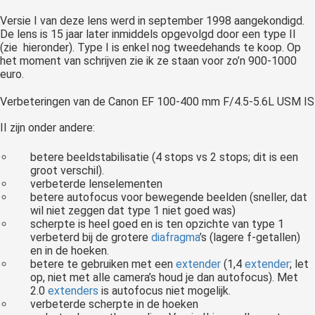
Versie I van deze lens werd in september 1998 aangekondigd.
De lens is 15 jaar later inmiddels opgevolgd door een type II
(zie hieronder). Type I is enkel nog tweedehands te koop. Op
het moment van schrijven zie ik ze staan voor zo’n 900-1000
euro.
Verbeteringen van de Canon EF 100-400 mm F/4.5-5.6L USM IS
II zijn onder andere:
betere beeldstabilisatie (4 stops vs 2 stops; dit is een
groot verschil).
verbeterde lenselementen
betere autofocus voor bewegende beelden (sneller, dat
wil niet zeggen dat type 1 niet goed was)
scherpte is heel goed en is ten opzichte van type 1
verbeterd bij de grotere
diafragma
’s (lagere f-getallen)
en in de hoeken.
betere te gebruiken met een
extender
(1,4
extender
; let
op, niet met alle camera’s houd je dan autofocus). Met
2.0
extenders
is autofocus niet mogelijk.
verbeterde scherpte in de hoeken