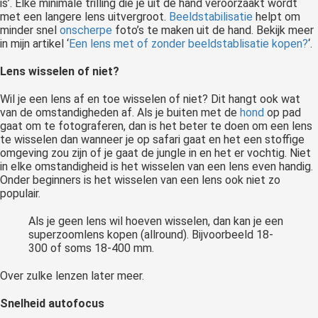
is’. Elke minimale trilling die je uit de hand veroorzaakt wordt
met een langere lens uitvergroot.
Beeldstabilisatie
helpt om
minder snel
onscherpe
foto’s te maken uit de hand. Bekijk meer
in mijn artikel ‘
Een lens met of zonder beeldstablisatie kopen?
‘.
Lens wisselen of niet?
Wil je een lens af en toe wisselen of niet? Dit hangt ook wat
van de omstandigheden af. Als je buiten met de
hond
op pad
gaat om te fotograferen, dan is het beter te doen om een lens
te wisselen dan wanneer je op safari gaat en het een stoffige
omgeving zou zijn of je gaat de jungle in en het er vochtig. Niet
in elke omstandigheid is het wisselen van een lens even handig.
Onder beginners is het wisselen van een lens ook niet zo
populair.
Als je geen lens wil hoeven wisselen, dan kan je een
superzoomlens kopen (allround). Bijvoorbeeld 18-
300 of soms 18-400 mm.
Over zulke lenzen later meer.
Snelheid autofocus