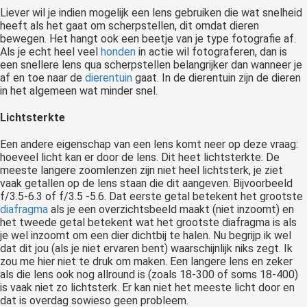
Liever wil je indien mogelijk een lens gebruiken die wat snelheid
heeft als het gaat om scherpstellen, dit omdat dieren
bewegen. Het hangt ook een beetje van je type fotografie af.
Als je echt heel veel
honden
in actie wil fotograferen, dan is
een snellere lens qua scherpstellen belangrijker dan wanneer je
af en toe naar de
dierentuin
gaat. In de dierentuin zijn de dieren
in het algemeen wat minder snel.
Lichtsterkte
Een andere eigenschap van een lens komt neer op deze vraag:
hoeveel licht kan er door de lens. Dit heet lichtsterkte. De
meeste langere zoomlenzen zijn niet heel lichtsterk, je ziet
vaak getallen op de lens staan die dit aangeven. Bijvoorbeeld
f/3.5-6.3 of f/3.5 -5.6. Dat eerste getal betekent het grootste
diafragma
als je een overzichtsbeeld maakt (niet inzoomt) en
het tweede getal betekent wat het grootste diafragma is als
je wel inzoomt om een dier dichtbij te halen. Nu begrijp ik wel
dat dit jou (als je niet ervaren bent) waarschijnlijk niks zegt. Ik
zou me hier niet te druk om maken. Een langere lens en zeker
als die lens ook nog allround is (zoals 18-300 of soms 18-400)
is vaak niet zo lichtsterk. Er kan niet het meeste licht door en
dat is overdag sowieso geen probleem.