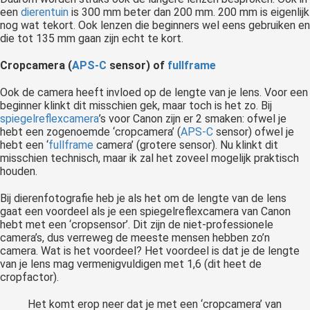
een
dierentuin
is 300 mm beter dan 200 mm. 200 mm is eigenlijk
nog wat tekort. Ook lenzen die beginners wel eens gebruiken en
die tot 135 mm gaan zijn echt te kort.
Cropcamera (
APS-C
sensor) of
fullframe
Ook de camera heeft invloed op de lengte van je lens. Voor een
beginner klinkt dit misschien gek, maar toch is het zo. Bij
spiegelreflexcamera
’s voor Canon zijn er 2 smaken: ofwel je
hebt een zogenoemde ‘cropcamera’ (
APS-C
sensor) ofwel je
hebt een ‘
fullframe
camera’ (grotere sensor). Nu klinkt dit
misschien technisch, maar ik zal het zoveel mogelijk praktisch
houden.
Bij dierenfotografie heb je als het om de lengte van de lens
gaat een voordeel als je een spiegelreflexcamera van Canon
hebt met een ‘cropsensor’. Dit zijn de niet-professionele
camera’s, dus verreweg de meeste mensen hebben zo’n
camera. Wat is het voordeel? Het voordeel is dat je de lengte
van je lens mag vermenigvuldigen met 1,6 (dit heet de
cropfactor).
Het komt erop neer dat je met een ‘cropcamera’ van