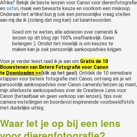
Afrika? Bekijk de beste lenzen voor Canon voor dierenfotografie
en
safari
, maak een bewuste keuze en voorkom een miskoop.
Onderaan het artikel kun jij ook een persoonlijke vraag stellen
aan mij die ik (zolang dat nog kan) zal beantwoorden.
Goed om te weten, alle adviezen over camera’s &
lenzen op dit blog zijn 100% onafhankelijk. Geen
belangen :). Omdat het moeilijk is om keuzes te
maken kan je ook persoonlijk aankoopadvies krijgen.
Voor je verder leest raad ik je aan om
Gratis de 10
Bouwstenen van Betere Fotografie voor Canon
te
Downloaden >>
(klik op het geel)
. Ontdek de 10 onmisbare
stappen voor betere fotografie met Canon, ontvang als je wil
persoonlijk aankoopadvies over Canon camera’s/lenzen op maat,
mijn allerbeste aankoopadvies over de Creatieve Lens voor
Canon (betaalbaar en geen verkoop van lenzen), tips over
camera-instellingen en boordevol inspirerende voorbeeldfoto’s
met duidelijke uitleg.
Waar let je op bij een lens
voor dierenfotografie?