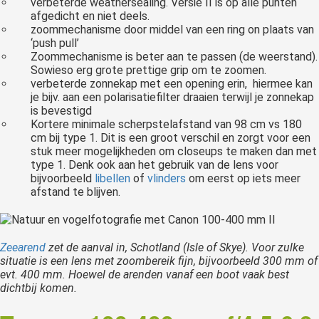
verbeterde weathersealing. Versie II is op alle punten
afgedicht en niet deels.
zoommechanisme door middel van een ring on plaats van
‘push pull’
Zoommechanisme is beter aan te passen (de weerstand).
Sowieso erg grote prettige grip om te zoomen.
verbeterde zonnekap met een opening erin, hiermee kan
je bijv. aan een polarisatiefilter draaien terwijl je zonnekap
is bevestigd
Kortere minimale scherpstelafstand van 98 cm vs 180
cm bij type 1. Dit is een groot verschil en zorgt voor een
stuk meer mogelijkheden om closeups te maken dan met
type 1. Denk ook aan het gebruik van de lens voor
bijvoorbeeld
libellen
of
vlinders
om eerst op iets meer
afstand te blijven.
Zeearend
zet de aanval in, Schotland (Isle of Skye). Voor zulke
situatie is een lens met zoombereik fijn, bijvoorbeeld 300 mm of
evt. 400 mm. Hoewel de arenden vanaf een boot vaak best
dichtbij komen.