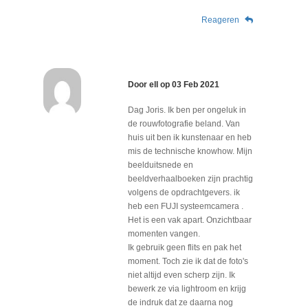
Reageren
Door
ell
op
03 Feb 2021
Dag Joris. Ik ben per ongeluk in
de rouwfotografie beland. Van
huis uit ben ik kunstenaar en heb
mis de technische knowhow. Mijn
beelduitsnede en
beeldverhaalboeken zijn prachtig
volgens de opdrachtgevers. ik
heb een FUJI systeemcamera .
Het is een vak apart. Onzichtbaar
momenten vangen.
Ik gebruik geen flits en pak het
moment. Toch zie ik dat de foto's
niet altijd even scherp zijn. Ik
bewerk ze via lightroom en krijg
de indruk dat ze daarna nog