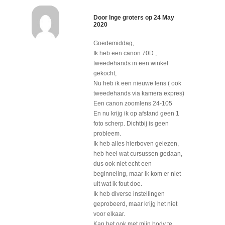
Door
Inge groters
op
24 May
2020
Goedemiddag,
Ik heb een canon 70D ,
tweedehands in een winkel
gekocht,
Nu heb ik een nieuwe lens ( ook
tweedehands via kamera expres)
Een canon zoomlens 24-105
En nu krijg ik op afstand geen 1
foto scherp. Dichtbij is geen
probleem.
Ik heb alles hierboven gelezen,
heb heel wat cursussen gedaan,
dus ook niet echt een
beginneling, maar ik kom er niet
uit wat ik fout doe.
Ik heb diverse instellingen
geprobeerd, maar krijg het niet
voor elkaar.
Kan het ook met mijn body te