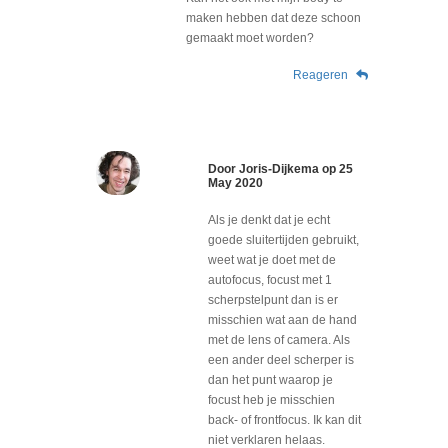
maken hebben dat deze schoon
gemaakt moet worden?
Reageren
Door
Joris-Dijkema
op
25
May 2020
Als je denkt dat je echt
goede sluitertijden gebruikt,
weet wat je doet met de
autofocus, focust met 1
scherpstelpunt dan is er
misschien wat aan de hand
met de lens of camera. Als
een ander deel scherper is
dan het punt waarop je
focust heb je misschien
back- of frontfocus. Ik kan dit
niet verklaren helaas.