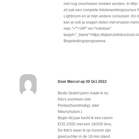
niet nog onscherper moeten worden. In Mij
zit ook een complete fotobewerkingscursus N
Lightroom en al mijn andere cursussen. En 
kan je ook je vragen delen met ervaren mens
mijn
"="">VIP" rel="nofollow"
target="_blank">https://kijkenziefotoschool.
Begeleidingsprogramma
Door
Marcel
op
30 Oct 2022
Beste Sedert jaren maak ik nu
foto's.voorheen met
Pentax(handmatig), later
Nikon(Autom.).
Begin dit jaar kocht ik een canon
EOS 250D met een 18/200 lens,
De foto's waar ik op inzoom zijn
goed,echter in de 18 mm stand