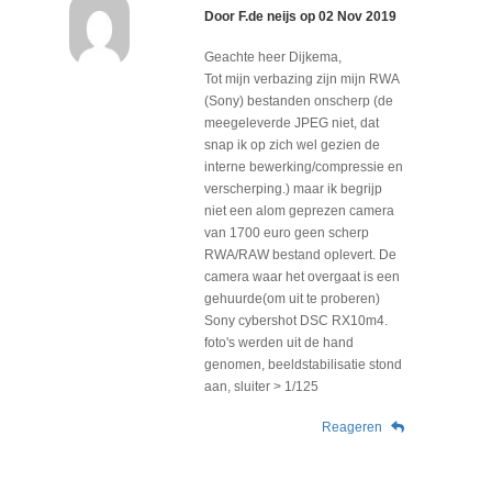
Door
F.de neijs
op
02 Nov 2019
Geachte heer Dijkema,
Tot mijn verbazing zijn mijn RWA
(Sony) bestanden onscherp (de
meegeleverde JPEG niet, dat
snap ik op zich wel gezien de
interne bewerking/compressie en
verscherping.) maar ik begrijp
niet een alom geprezen camera
van 1700 euro geen scherp
RWA/RAW bestand oplevert. De
camera waar het overgaat is een
gehuurde(om uit te proberen)
Sony cybershot DSC RX10m4.
foto's werden uit de hand
genomen, beeldstabilisatie stond
aan, sluiter > 1/125
Reageren