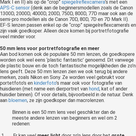
Mark I en II) als op de “crop”
spiegelreflexcamera
’s met een
APS-C sensor
(denk aan de beginnersmodellen zoals de Canon
1300D, 2000D, 4000D, 200D, 750D, 800D, 77D maar ook aan de
semi-pro modellen als de Canon 70D, 80D, 7D en 7D Mark II).
EF-S lenzen passen enkel op de “crop” spiegelreflexcamera’s en
zijn vaak goedkoper. Alleen deze komen bij portretfotografie
veel minder voor.
50 mm lens voor portretfotografie en meer
Aan bod komen ook de populaire 50 mm lenzen, de goedkopere
worden ook wel eens ‘plastic fantastic’ genoemd. Dit vanwege
de plastic bouw en de toch fantastische mogelijkheden die zo’n
lens geeft. Deze 50 mm lenzen zien we ook terug bij andere
merken, zoals Nikon en Sony. Ze worden veel gebruikt voor
portetfoto’s en
kinderfoto
’s maar ook voor fotografie van
huisdieren (met name een dierportret van
hond
, kat of ander
huisdier binnen). Of voor details, bijvoorbeeld in de natuur. Denk
aan
bloemen
, ze zijn goedkoper dan macrolenzen.
Binnen is een 50 mm lens veel geschikter dan de
meeste andere lenzen van beginners en wel om 2
redenen:
Er kan veel
meer licht
door zo’n lens door het
grote