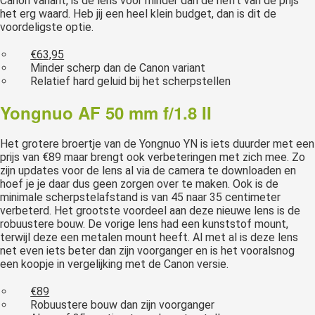
Canon variant, is de lens voor minder dan de helft van de prijs
het erg waard. Heb jij een heel klein budget, dan is dit de
voordeligste optie.
€63,95
Minder scherp dan de Canon variant
Relatief hard geluid bij het scherpstellen
Yongnuo AF 50 mm f/1.8 II
Het grotere broertje van de Yongnuo YN is iets duurder met een
prijs van €89 maar brengt ook verbeteringen met zich mee. Zo
zijn updates voor de lens al via de camera te downloaden en
hoef je je daar dus geen zorgen over te maken. Ook is de
minimale scherpstelafstand is van 45 naar 35 centimeter
verbeterd. Het grootste voordeel aan deze nieuwe lens is de
robuustere bouw. De vorige lens had een kunststof mount,
terwijl deze een metalen mount heeft. Al met al is deze lens
net even iets beter dan zijn voorganger en is het vooralsnog
een koopje in vergelijking met de Canon versie.
€89
Robuustere bouw dan zijn voorganger