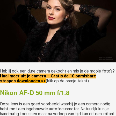
Heb jij ook een dure camera gekocht en mis je de mooie foto’s?
Haal meer uit je camera – Gratis de 10 onmisbare
stappen
downloaden
>>
(klik op de oranje tekst).
Nikon AF-D 50 mm f/1.8
Deze lens is een goed voorbeeld waarbij je een camera nodig
hebt met een ingebouwde autofocusmotor. Natuurlijk kun je
handmatig focussen maar na verloop van tijd kan dit een irritant