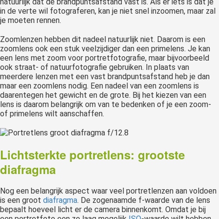
natuurlijk dat de brandpuntsafstand vast is. Als er iets is dat je
in de verte wil fotograferen, kan je niet snel inzoomen, maar zal
je moeten rennen.
Zoomlenzen hebben dit nadeel natuurlijk niet. Daarom is een
zoomlens ook een stuk veelzijdiger dan een primelens. Je kan
een lens met zoom voor portretfotografie, maar bijvoorbeeld
ook straat- of natuurfotografie gebruiken. In plaats van
meerdere lenzen met een vast brandpuntsafstand heb je dan
maar een zoomlens nodig. Een nadeel van een zoomlens is
daarentegen het gewicht en de grote. Bij het kiezen van een
lens is daarom belangrijk om van te bedenken of je een zoom-
of primelens wilt aanschaffen.
Lichtsterkte portretlens: grootste
diafragma
Nog een belangrijk aspect waar veel portretlenzen aan voldoen
is een groot
diafragma
. De zogenaamde f-waarde van de lens
bepaalt hoeveel licht er de camera binnenkomt. Omdat je bij
een portretfoto een zo laag mogelijk
ISO
-waarde wilt hebben,