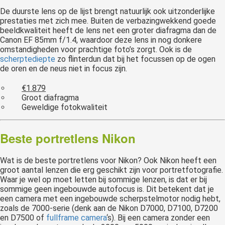
De duurste lens op de lijst brengt natuurlijk ook uitzonderlijke
prestaties met zich mee. Buiten de verbazingwekkend goede
beeldkwaliteit heeft de lens net een groter diafragma dan de
Canon EF 85mm f/1.4, waardoor deze lens in nog donkere
omstandigheden voor prachtige foto’s zorgt. Ook is de
scherptediepte
zo flinterdun dat bij het focussen op de ogen
de oren en de neus niet in focus zijn.
€1.879
Groot diafragma
Geweldige fotokwaliteit
Beste portretlens Nikon
Wat is de beste portretlens voor Nikon? Ook Nikon heeft een
groot aantal lenzen die erg geschikt zijn voor portretfotografie.
Waar je wel op moet letten bij sommige lenzen, is dat er bij
sommige geen ingebouwde autofocus is. Dit betekent dat je
een camera met een ingebouwde scherpstelmotor nodig hebt,
zoals de 7000-serie (denk aan de Nikon D7000, D7100, D7200
en D7500 of
fullframe camera
‘s). Bij een camera zonder een