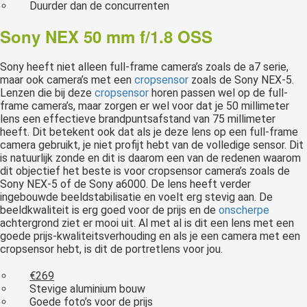
Duurder dan de concurrenten
Sony NEX 50 mm f/1.8 OSS
Sony heeft niet alleen full-frame camera’s zoals de a7 serie,
maar ook camera’s met een
cropsensor
zoals de Sony NEX-5.
Lenzen die bij deze
cropsensor
horen passen wel op de full-
frame camera’s, maar zorgen er wel voor dat je 50 millimeter
lens een effectieve brandpuntsafstand van 75 millimeter
heeft. Dit betekent ook dat als je deze lens op een full-frame
camera gebruikt, je niet profijt hebt van de volledige sensor. Dit
is natuurlijk zonde en dit is daarom een van de redenen waarom
dit objectief het beste is voor cropsensor camera’s zoals de
Sony NEX-5 of de Sony a6000. De lens heeft verder
ingebouwde beeldstabilisatie en voelt erg stevig aan. De
beeldkwaliteit is erg goed voor de prijs en de
onscherpe
achtergrond ziet er mooi uit. Al met al is dit een lens met een
goede prijs-kwaliteitsverhouding en als je een camera met een
cropsensor hebt, is dit de portretlens voor jou.
€269
Stevige aluminium bouw
Goede foto’s voor de prijs