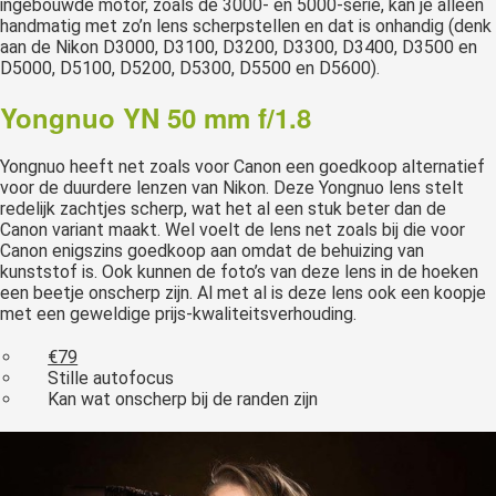
ingebouwde motor, zoals de 3000- en 5000-serie, kan je alleen
handmatig met zo’n lens scherpstellen en dat is onhandig (denk
aan de Nikon D3000, D3100, D3200, D3300, D3400, D3500 en
D5000, D5100, D5200, D5300, D5500 en D5600).
Yongnuo YN 50 mm f/1.8
Yongnuo heeft net zoals voor Canon een goedkoop alternatief
voor de duurdere lenzen van Nikon. Deze Yongnuo lens stelt
redelijk zachtjes scherp, wat het al een stuk beter dan de
Canon variant maakt. Wel voelt de lens net zoals bij die voor
Canon enigszins goedkoop aan omdat de behuizing van
kunststof is. Ook kunnen de foto’s van deze lens in de hoeken
een beetje onscherp zijn. Al met al is deze lens ook een koopje
met een geweldige prijs-kwaliteitsverhouding.
€79
Stille autofocus
Kan wat onscherp bij de randen zijn