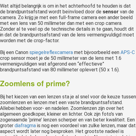
Wat altijd belangrijk is om in het achterhoofd te houden is dat
de brandpuntsafstand wordt beïnvloed door de
sensor
van de
camera. Zo krijg je met een full-frame camera een ander beeld
met een lens van 50 millimeter dan met een crop camera.
Zonder al te veel op de technische details in te gaan, houdt dit
in dat de brandpuntsafstand van de lens vermenigvuldigd moet
worden met de crop-factor.
Bij een Canon
spiegelreflexcamera
met bijvoorbeeld een
APS-C
crop sensor moet je de 50 millimeter van de lens met 1.6
vermenigvuldigen wat afgerond een “effectieve”
brandpuntsafstand van 80 millimeter oplevert (50 x 1.6).
Zoomlens of prime?
Bij het kiezen van een lenzen sta je al snel voor de keuze tussen
zoomlenzen en lenzen met een vaste brandpuntsafstand.
Allebei hebben voor- en nadelen. Zoomlenzen zijn over het
algemeen goedkoper, kleiner en lichter. Ook zijn foto’s van
zogenaamde ‘prime’ lenzen scherper en van beter kwaliteit. Een
groter
diafragma
is nog een voordeel van zulke lenzen, maar dat
aspect wordt later nog besproken. Het grootste nadeel is