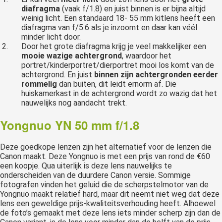
diafragma
(vaak f/1.8) en juist binnen is er bijna altijd
weinig licht. Een standaard 18- 55 mm kitlens heeft een
diafragma van f/5.6 als je inzoomt en daar kan véél
minder licht door.
Door het grote diafragma krijg je veel makkelijker een
mooie wazige achtergrond
, waardoor het
portret/kinderportret/dierportret mooi los komt van de
achtergrond. En juist
binnen zijn achtergronden eerder
rommelig
dan buiten, dit leidt ernorm af. Die
huiskamerkast in de achtergrond wordt zo wazig dat het
nauwelijks nog aandacht trekt.
Yongnuo YN 50 mm f/1.8
Deze goedkope lenzen zijn het alternatief voor de lenzen die
Canon maakt. Deze Yongnuo is met een prijs van rond de €60
een koopje. Qua uiterlijk is deze lens nauwelijks te
onderscheiden van de duurdere Canon versie. Sommige
fotografen vinden het geluid die de scherpstelmotor van de
Yongnuo maakt relatief hard, maar dit neemt niet weg dat deze
lens een geweldige prijs-kwaliteitsverhouding heeft. Alhoewel
de foto’s gemaakt met deze lens iets minder scherp zijn dan de