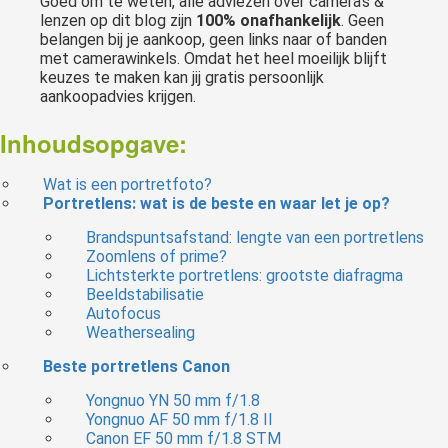
Goed om te weten, alle adviezen over camera’s &
lenzen op dit blog zijn
100% onafhankelijk
. Geen
belangen bij je aankoop, geen links naar of banden
met camerawinkels. Omdat het heel moeilijk blijft
keuzes te maken kan jij gratis persoonlijk
aankoopadvies krijgen.
Inhoudsopgave:
Wat is een portretfoto?
Portretlens: wat is de beste en waar let je op?
Brandspuntsafstand: lengte van een portretlens
Zoomlens of prime?
Lichtsterkte portretlens: grootste diafragma
Beeldstabilisatie
Autofocus
Weathersealing
Beste portretlens Canon
Yongnuo YN 50 mm f/1.8
Yongnuo AF 50 mm f/1.8 II
Canon EF 50 mm f/1.8 STM