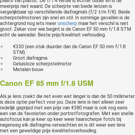
plaats van plastic. De f/1.4 versie is echter ouder en is de
meerprijs niet waard. De scherpte van beide lenzen is
vergelijkbaar op verschillende diafragma’s (f/2 t/m f/8). Beide
scherpstelmotoren zijn snel en stil. In sommige gevallen is de
achtergrond nog iets meer
onscherp
maar het verschil is niet
groot. Zeker voor wie begint is de Canon EF 50 mm f/1.8 STM
echt de aanrader. Beste prijs/kwaliteit verhouding.
€330 (een stuk duurder dan de Canon EF 50 mm f/1.8
STM)
Groot diafragma
Geluisloze scherpstelmotor
Metalen bouw
Canon EF 85 mm f/1.8 USM
Als je lens zoekt die net even wat langer is dan de 50 millimeter
is deze optie perfect voor jou. Deze lens is niet alleen zeer
redelijk geprijsd met een prijs van €380 maar is ook nog eens
een van de favorieten onder portretfotografen. Met een snelle
autofocus kan je keer op keer weer haarscherpe foto’s bij
nagenoeg elk diafragma verwachten en is dit weer een lens
met een geweldige prijs-kwaliteitsverhouding.