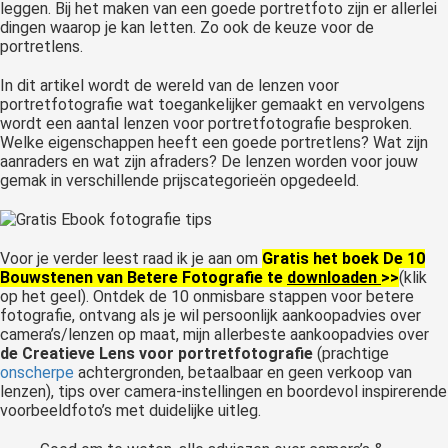
leggen. Bij het maken van een goede portretfoto zijn er allerlei
dingen waarop je kan letten. Zo ook de keuze voor de
portretlens.
In dit artikel wordt de wereld van de lenzen voor
portretfotografie wat toegankelijker gemaakt en vervolgens
wordt een aantal lenzen voor portretfotografie besproken.
Welke eigenschappen heeft een goede portretlens? Wat zijn
aanraders en wat zijn afraders? De lenzen worden voor jouw
gemak in verschillende prijscategorieën opgedeeld.
Voor je verder leest raad ik je aan om
Gratis het boek De 10
Bouwstenen van Betere Fotografie te
downloaden
>>
(klik
op het geel). Ontdek de 10 onmisbare stappen voor betere
fotografie, ontvang als je wil persoonlijk aankoopadvies over
camera’s/lenzen op maat, mijn allerbeste aankoopadvies over
de Creatieve Lens voor portretfotografie
(prachtige
onscherpe
achtergronden, betaalbaar en geen verkoop van
lenzen), tips over camera-instellingen en boordevol inspirerende
voorbeeldfoto’s met duidelijke uitleg.