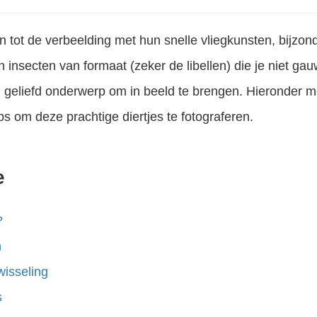
en tot de verbeelding met hun snelle vliegkunsten, bijzon
n insecten van formaat (zeker de libellen) die je niet gau
 geliefd onderwerp om in beeld te brengen. Hieronder m
ips om deze prachtige diertjes te fotograferen.
e
?
n
isseling
s