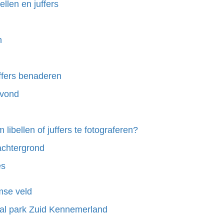
ellen en juffers
n
uffers benaderen
avond
libellen of juffers te fotograferen?
achtergrond
es
mse veld
al park Zuid Kennemerland