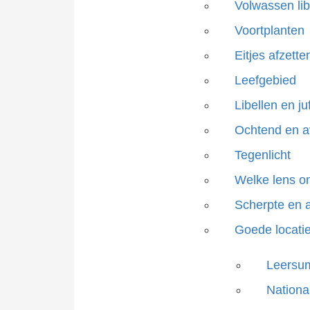
Volwassen lib
Voortplanten
Eitjes afzette
Leefgebied
Libellen en j
Ochtend en 
Tegenlicht
Welke lens om 
Scherpte en 
Goede locati
Leersu
Nationa