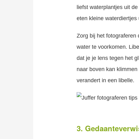
liefst waterplantjes uit 
eten kleine waterdiertjes
Zorg bij het fotograferen
water te voorkomen. Libel
Hoe fotografeer je het beste dieren in de dierentuin? Hoe bereid je je voor? Welke lens is het meest geschikt? Hoe ga je om met glas of gaa en wat zijn interessante dierentuinen en waarom? Dierentuinfotografie..
dat je je lens tegen het 
naar boven kan klimmen t
verandert in een libelle.
3. Gedaanteverwi