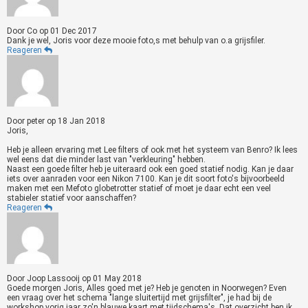
Door
Co
op
01 Dec 2017
Dank je wel, Joris voor deze mooie foto,s met behulp van o.a grijsfiler.
Reageren
Door
peter
op
18 Jan 2018
Joris,
Heb je alleen ervaring met Lee filters of ook met het systeem van Benro? Ik lees
wel eens dat die minder last van "verkleuring" hebben.
Naast een goede filter heb je uiteraard ook een goed statief nodig. Kan je daar
iets over aanraden voor een Nikon 7100. Kan je dit soort foto's bijvoorbeeld
maken met een Mefoto globetrotter statief of moet je daar echt een veel
stabieler statief voor aanschaffen?
Reageren
Door
Joop Lassooij
op
01 May 2018
Goede morgen Joris, Alles goed met je? Heb je genoten in Noorwegen? Even
een vraag over het schema "lange sluitertijd met grijsfilter", je had bij de
workshop vorig jaar zo'n blauwe kaart met tijdschema's. Dat overzicht ben ik