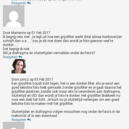
Reageren
Door
Marianne
op
01 Feb 2017
Ik begrijp iets niet. Je legt uit hoe een grijsfilter werkt (titel alinea hierboven)en
schrijft dan o.a. ....'zou je dit niet doen dan wordt je foto gewoon veel te
donker.....
Dat begrijp ik niet.
Wil je diafragma en sluitertijden vermelden onder de foto's?
Reageren
Door
joris2
op
03 Feb 2017
Een grijsfilter houdt licht tegen, het is een donker filter. Als je eerst een
goed belichte foto hebt gemaakt zonder grijsfilter en je gaat daarna het
grijsfilter plaatsen zonder ook maar iets te veranderen aan diafragma,
sluitertijd en ISO dan wordt je foto te donker. Het grijsfilter blokkeert nu
voor een deel het licht. Je kunt nu je sluitertijd verlengen om een goed
belichte foto te maken mét het grijsfilter.
Sluitertijden en diafragma volgen misschien nog onder de foto's in de
toekomst of in een download.
Reageren