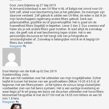
Door
Joris-Dijkema
op
27 Sep 2019
Hi Armand,Inderdaad is een UV filter in NL of België niet zinvol voor UV-
licht zelf, enkel voor bescherming kan je het gebruiken. De meningen zijn
daarover verdeeld. Zelf gebruik ik zelden een UV-filter, de reden is dat ik (in
mijn landschappen) regelmatig andere filters gebruik. Denk aan
polarisatiefilter, grijsfilter en/of grijsverloopfilter. Het is goed om de
hoeveelheid filters (tegelijk) te beperken. Liever 2 dan 3. Dus sowieso eraf
halen als je ook andere filters gaat inzetten. Ik raad altijd de zonnekap
aan, die geeft ook al wat bescherming tegen stoten. Het is een
persoonlijke discussie en het hangt ook van je fotografie en
omstandigheden af. Zonnekap is belangrijker vind ik en ik begrijp UV-
filters dus zelden
Reageren
Door
Martijn van der Kolk
op
02 Dec 2019
Goedemiddag Joris,
Ik ben aan het nadenken over het uitbreiden van mijn mogelijkheden. Echter
twijfel ik tussen het kiezen van een groothoeklens (NIkon 10-20 4.5-5.6) of
beginnen met een filtersysteem. Je liet tijdens de cursus lange sluitertijden
voorbeelden zien van het benro systeem. Het is een aardige investering en
waar begin je? Ik wil graag een basis set die je kan uitbreiden met losse filters.
Momenteel fotografeer ik met de D7100 met de 18-55 mm Kitlens en een 50
mm 1.8 lens.
Reageren