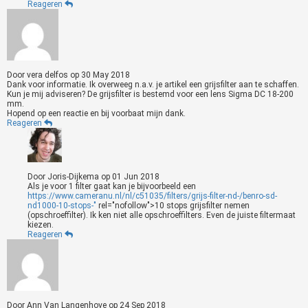
Reageren
Door
vera delfos
op
30 May 2018
Dank voor informatie. Ik overweeg n.a.v. je artikel een grijsfilter aan te schaffen.
Kun je mij adviseren? De grijsfilter is bestemd voor een lens Sigma DC 18-200
mm.
Hopend op een reactie en bij voorbaat mijn dank.
Reageren
Door
Joris-Dijkema
op
01 Jun 2018
Als je voor 1 filter gaat kan je bijvoorbeeld een
https://www.cameranu.nl/nl/c51035/filters/grijs-filter-nd-/benro-sd-
nd1000-10-stops-"
rel="nofollow">10 stops grijsfilter nemen
(opschroeffilter). Ik ken niet alle opschroeffilters. Even de juiste filtermaat
kiezen.
Reageren
Door
Ann Van Langenhove
op
24 Sep 2018