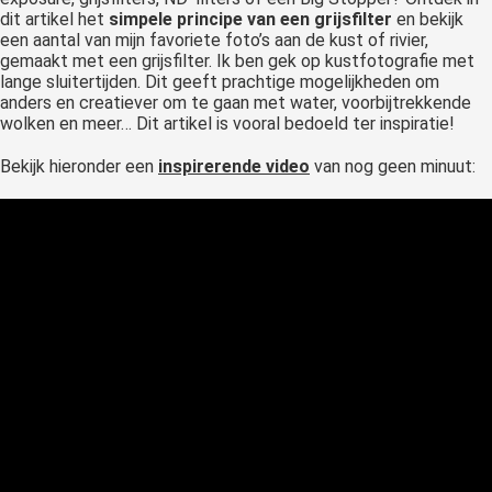
dit artikel het
simpele principe van een grijsfilter
en bekijk
een aantal van mijn favoriete foto’s aan de kust of rivier,
gemaakt met een grijsfilter. Ik ben gek op kustfotografie met
lange sluitertijden. Dit geeft prachtige mogelijkheden om
anders en creatiever om te gaan met water, voorbijtrekkende
wolken en meer… Dit artikel is vooral bedoeld ter inspiratie!
Bekijk hieronder een
inspirerende video
van nog geen minuut: