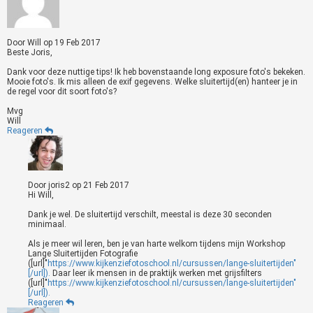
Door
Will
op
19 Feb 2017
Beste Joris,
Dank voor deze nuttige tips! Ik heb bovenstaande long exposure foto's bekeken.
Mooie foto's. Ik mis alleen de exif gegevens. Welke sluitertijd(en) hanteer je in
de regel voor dit soort foto's?
Mvg
Will
Reageren
Door
joris2
op
21 Feb 2017
Hi Will,
Dank je wel. De sluitertijd verschilt, meestal is deze 30 seconden
minimaal.
Als je meer wil leren, ben je van harte welkom tijdens mijn Workshop
Lange Sluitertijden Fotografie
([url]"
https://www.kijkenziefotoschool.nl/cursussen/lange-sluitertijden"
[/url]).
Daar leer ik mensen in de praktijk werken met grijsfilters
([url]"
https://www.kijkenziefotoschool.nl/cursussen/lange-sluitertijden"
[/url]).
Reageren