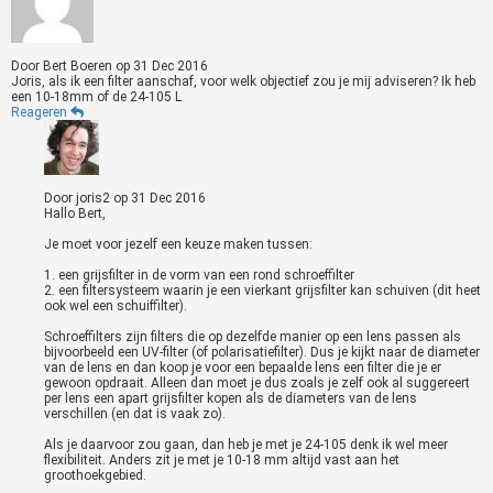
Door
Bert Boeren
op
31 Dec 2016
Joris, als ik een filter aanschaf, voor welk objectief zou je mij adviseren? Ik heb
een 10-18mm of de 24-105 L
Reageren
Door
joris2
op
31 Dec 2016
Hallo Bert,
Je moet voor jezelf een keuze maken tussen:
1. een grijsfilter in de vorm van een rond schroeffilter
2. een filtersysteem waarin je een vierkant grijsfilter kan schuiven (dit heet
ook wel een schuiffilter).
Schroeffilters zijn filters die op dezelfde manier op een lens passen als
bijvoorbeeld een UV-filter (of polarisatiefilter). Dus je kijkt naar de diameter
van de lens en dan koop je voor een bepaalde lens een filter die je er
gewoon opdraait. Alleen dan moet je dus zoals je zelf ook al suggereert
per lens een apart grijsfilter kopen als de diameters van de lens
verschillen (en dat is vaak zo).
Als je daarvoor zou gaan, dan heb je met je 24-105 denk ik wel meer
flexibiliteit. Anders zit je met je 10-18 mm altijd vast aan het
groothoekgebied.