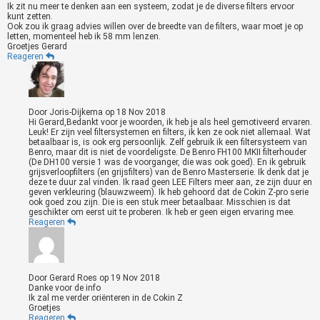
Ik zit nu meer te denken aan een systeem, zodat je de diverse filters ervoor
kunt zetten.
Ook zou ik graag advies willen over de breedte van de filters, waar moet je op
letten, momenteel heb ik 58 mm lenzen.
Groetjes Gerard
Reageren
Door
Joris-Dijkema
op
18 Nov 2018
Hi Gerard,Bedankt voor je woorden, ik heb je als heel gemotiveerd ervaren.
Leuk! Er zijn veel filtersystemen en filters, ik ken ze ook niet allemaal. Wat
betaalbaar is, is ook erg persoonlijk. Zelf gebruik ik een filtersysteem van
Benro, maar dit is niet de voordeligste. De Benro FH100 MKII filterhouder
(De DH100 versie 1 was de voorganger, die was ook goed). En ik gebruik
grijsverloopfilters (en grijsfilters) van de Benro Masterserie. Ik denk dat je
deze te duur zal vinden. Ik raad geen LEE Filters meer aan, ze zijn duur en
geven verkleuring (blauwzweem). Ik heb gehoord dat de Cokin Z-pro serie
ook goed zou zijn. Die is een stuk meer betaalbaar. Misschien is dat
geschikter om eerst uit te proberen. Ik heb er geen eigen ervaring mee.
Reageren
Door
Gerard Roes
op
19 Nov 2018
Danke voor de info
Ik zal me verder oriënteren in de Cokin Z
Groetjes
Reageren