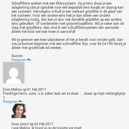
Schuiffilters werken met een filtersysteem. Op je lens draai je een
adapterring (die je specifiek voor een bepaalde lens koopt) en daarop kan
een systeem. Vervolgens schuif je een vierkant grijsfilter in de gleuf van
het systeem. Voor een andere lens heb je dan alleen een andere
adapterring nodig, dan kan je dus ook dezelfde grijsfilter op een andere
lens gebruiken. Of combineren met grijsverloopfilters. Wil je vaker aan de
slag met grijsfilters, dan vind ik een schuiffiltersysteem een aanrader.
Alleen het kost wel wat meer in aanschaf.
Wil je gewoon een keer uitproberen of het je bevalt voor minder geld, dan
zou je kunnen beginnen met een schroeffilter. Bijv. voor de 24-105 tenzij je
alleen met groothoek wil werken.
Succes.
Reageren
Door
Melina
op
01 Feb 2017
Prachtige foto's Joris :o is zeker leuk om te doen .... staat op mijn verlanglijstje
:)
Reageren
Door
joris2
op
02 Feb 2017
Leuk Melina, ik houd je op de hoogte via mail!