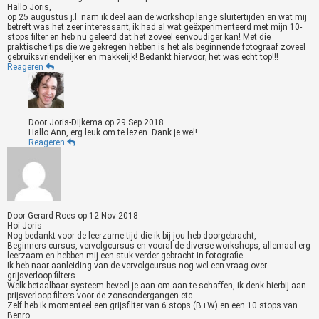
Hallo Joris,
op 25 augustus j.l. nam ik deel aan de workshop lange sluitertijden en wat mij
betreft was het zeer interessant; ik had al wat geëxperimenteerd met mijn 10-
stops filter en heb nu geleerd dat het zoveel eenvoudiger kan! Met die
praktische tips die we gekregen hebben is het als beginnende fotograaf zoveel
gebruiksvriendelijker en makkelijk! Bedankt hiervoor; het was echt top!!!
Reageren
Door
Joris-Dijkema
op
29 Sep 2018
Hallo Ann, erg leuk om te lezen. Dank je wel!
Reageren
Door
Gerard Roes
op
12 Nov 2018
Hoi Joris
Nog bedankt voor de leerzame tijd die ik bij jou heb doorgebracht,
Beginners cursus, vervolgcursus en vooral de diverse workshops, allemaal erg
leerzaam en hebben mij een stuk verder gebracht in fotografie.
Ik heb naar aanleiding van de vervolgcursus nog wel een vraag over
grijsverloop filters.
Welk betaalbaar systeem beveel je aan om aan te schaffen, ik denk hierbij aan
prijsverloop filters voor de zonsondergangen etc.
Zelf heb ik momenteel een grijsfilter van 6 stops (B+W) en een 10 stops van
Benro.