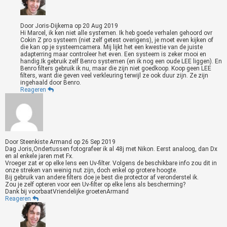
Door
Joris-Dijkema
op
20 Aug 2019
Hi Marcel, ik ken niet alle systemen. Ik heb goede verhalen gehoord ovr
Cokin Z pro systeem (niet zelf getest overigens), je moet even kijken of
die kan op je systeemcamera. Mij lijkt het een kwestie van de juiste
adapterring maar controleer het even. Een systeem is zeker mooi en
handig.Ik gebruik zelf Benro systemen (en ik nog een oude LEE liggen). En
Benro filters gebruik ik nu, maar die zijn niet goedkoop. Koop geen LEE
filters, want die geven veel verkleuring terwijl ze ook duur zijn. Ze zijn
ingehaald door Benro.
Reageren
Door
Steenkiste Armand
op
26 Sep 2019
Dag Joris,Ondertussen fotografeer ik al 48j met Nikon. Eerst analoog, dan Dx
en al enkele jaren met Fx.
Vroeger zat er op elke lens een Uv-filter. Volgens de beschikbare info zou dit in
onze streken van weinig nut zijn, doch enkel op grotere hoogte.
Bij gebruik van andere filters doe je best die protector af veronderstel ik.
Zou je zelf opteren voor een Uv-filter op elke lens als bescherming?
Dank bij voorbaatVriendelijke groetenArmand
Reageren