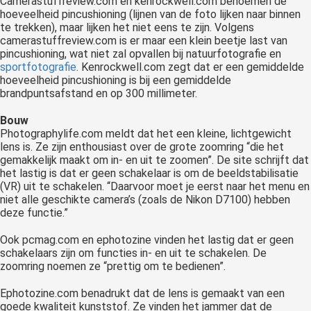
Camerastuffreview.com en kenrockwell.com benoemen de
hoeveelheid pincushioning (lijnen van de foto lijken naar binnen
te trekken), maar lijken het niet eens te zijn. Volgens
camerastuffreview.com is er maar een klein beetje last van
pincushioning, wat niet zal opvallen bij natuurfotografie en
sportfotografie
. Kenrockwell.com zegt dat er een gemiddelde
hoeveelheid pincushioning is bij een gemiddelde
brandpuntsafstand en op 300 millimeter.
Bouw
Photographylife.com meldt dat het een kleine, lichtgewicht
lens is. Ze zijn enthousiast over de grote zoomring “die het
gemakkelijk maakt om in- en uit te zoomen”. De site schrijft dat
het lastig is dat er geen schakelaar is om de beeldstabilisatie
(VR) uit te schakelen. “Daarvoor moet je eerst naar het menu en
niet alle geschikte camera’s (zoals de Nikon D7100) hebben
deze functie.”
Ook pcmag.com en ephotozine vinden het lastig dat er geen
schakelaars zijn om functies in- en uit te schakelen. De
zoomring noemen ze “prettig om te bedienen”.
Ephotozine.com benadrukt dat de lens is gemaakt van een
goede kwaliteit kunststof. Ze vinden het jammer dat de