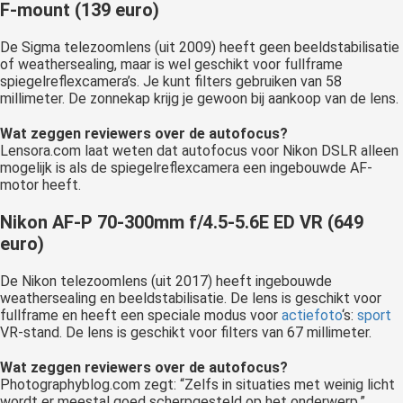
F-mount (139 euro)
De Sigma telezoomlens (uit 2009) heeft geen beeldstabilisatie
of weathersealing, maar is wel geschikt voor fullframe
spiegelreflexcamera’s. Je kunt filters gebruiken van 58
millimeter. De zonnekap krijg je gewoon bij aankoop van de lens.
Wat zeggen reviewers over de autofocus?
Lensora.com laat weten dat autofocus voor Nikon DSLR alleen
mogelijk is als de spiegelreflexcamera een ingebouwde AF-
motor heeft.
Nikon AF-P 70-300mm f/4.5-5.6E ED VR (649
euro)
De Nikon telezoomlens (uit 2017) heeft ingebouwde
weathersealing en beeldstabilisatie. De lens is geschikt voor
fullframe en heeft een speciale modus voor
actiefoto
‘s:
sport
VR-stand. De lens is geschikt voor filters van 67 millimeter.
Wat zeggen reviewers over de autofocus?
Photographyblog.com zegt: “Zelfs in situaties met weinig licht
wordt er meestal goed scherpgesteld op het onderwerp.”