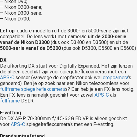
– Nikon D90;
– Nikon D200-serie;
– Nikon D300-serie;
– Nikon D700.
Let op
, oudere modellen uit de 3000- en 5000-serie zijn niet
compatibel. De lens werkt met camera’s
uit de 3000-serie
vanaf de Nikon D3300
(dus ook D3400 en D3500) en uit de
5000-serie vanaf de D5200
(dus ook D5300, D5500 en D5600)
DX
De afkorting DX staat voor Digitally Expanded. Het zijn lenzen
die alleen geschikt zijn voor spiegelreflexcamera’s met een
APS-C
sensor (vanwege de cropfactor ook wel
cropcamera
’s
genoemd). Ben je op zoek naar een Nikon telezoomlens voor
fullframe spiegelreflexcamera
‘s? Dan heb je een FX-lens nodig.
Een FX-lens is namelijk geschikt voor zowel
APS-C
als
fullframe
DSLR.
F-vatting
De DX AF-P 70-300mm f/4.5-6.3G ED VR is alleen geschikt
voor
APS-C
spiegelreflexcamera’s met een F-vatting.
Brandpuntsafstand