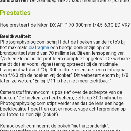
aanschaffen
. De zonnekap HB-77 kost momenteel 24,95 euro.
Prestaties
Hoe presteert de Nikon DX AF-P 70-300mm f/4.5-6.3G ED VR?
Beeldkwaliteit
Photographyblog.com schrijft dat de hoeken van de foto’s bij
het maximale
diafragma
een beetje donker zijn op een
brandpuntsafstand van 70 millimeter. Bij een lensopening van
f/5.6 en kleiner is dit probleem compleet opgelost. De website
meldt dat er vooral vignettering optreedt bij de maximale
brandpuntsafstand. “Op 300 millimeter en met een diafragma
van f/6.3 zijn de hoeken vrij donker.” Dit verbetert enorm bij f/8
laten ze weten. “En bij f/11 is het niet meer zichtbaar.”
Camerastuffreview.com is positief over de scherpte van de
hoeken. “De hoeken zijn heel scherp, zelfs op 300 millimeter.
Photographyblog.com stipt verder aan dat de lens een hoge
beeldkwaliteit geeft en dat er mooie, vage achtergronden op
de foto’s te zien zijn (bokeh).
Kenrockwell.com noemt de bokeh “niet uitzonderlijk”.