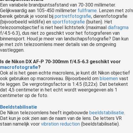
Een variabele brandpuntsafstand van 70-300 millimeter.
Gelijkwaardig aan 105-450 millimeter
fullframe
. Lenzen met zo’n
bereik gebruik je vooral bij
portretfotografie
, dierenfotografie
(bijvoorbeeld wildlife) en
sportfotografie
(buiten). Het
telezoomobjectief is niet heel lichtsterk (maximaal
diafragma
f/4.5-6.3), dus niet zo geschikt voor het fotograferen van
binnensport. Houd je meer van landschapsfotografie? Dan kun
je met zo’n telezoomlens meer details van de omgeving
vastleggen.
Is de Nikon DX AF-P 70-300mm f/4.5-6.3 geschikt voor
macrofotografie
?
Ook al is het geen echte macrolens, je kunt dit Nikon objectief
ook gebruiken op macroniveau. Bijvoorbeeld om
bloemen
vast
te leggen. De vergrotingsfactor is 1:4.5 (0,22x). Dat betekent
dat 4,5 centimeter in het echt wordt weergegeven als 1
centimeter op de foto.
Beeldstabilisatie
De Nikon telezoomlens heeft ingebouwde
beeldstabilisatie
.
Dat kun je ook zien aan de naam van de lens. De letters VR
staan namelijk voor
vibration reduction
(beeldstabilisatie).