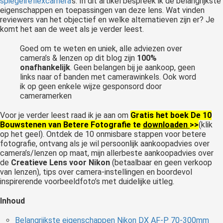
spiegelreflexcamera
‘s. In dit artikel bespreek ik de belangrijkste
eigenschappen en toepassingen van deze lens. Wat vinden
reviewers van het objectief en welke alternatieven zijn er? Je
komt het aan de weet als je verder leest.
Goed om te weten en uniek, alle adviezen over
camera’s & lenzen op dit blog zijn
100%
onafhankelijk
. Geen belangen bij je aankoop, geen
links naar of banden met camerawinkels. Ook word
ik op geen enkele wijze gesponsord door
cameramerken
Voor je verder leest raad ik je aan om
Gratis het boek De 10
Bouwstenen van Betere Fotografie te
downloaden
>>
(klik
op het geel). Ontdek de 10 onmisbare stappen voor betere
fotografie, ontvang als je wil persoonlijk aankoopadvies over
camera’s/lenzen op maat, mijn allerbeste aankoopadvies over
de
Creatieve Lens
voor Nikon
(betaalbaar en geen verkoop
van lenzen), tips over camera-instellingen en boordevol
inspirerende voorbeeldfoto’s met duidelijke uitleg.
Inhoud
Belangrijkste eigenschappen Nikon DX AF-P 70-300mm