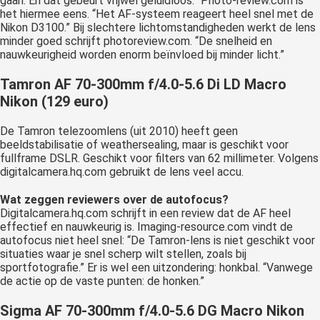
gaan. En dat gebeurt vrijwel geluidloos.” Photo-review.com is
het hiermee eens. “Het AF-systeem reageert heel snel met de
Nikon D3100.” Bij slechtere lichtomstandigheden werkt de lens
minder goed schrijft photoreview.com. “De snelheid en
nauwkeurigheid worden enorm beïnvloed bij minder licht.”
Tamron AF 70-300mm f/4.0-5.6 Di LD Macro
Nikon (129 euro)
De Tamron telezoomlens (uit 2010) heeft geen
beeldstabilisatie of weathersealing, maar is geschikt voor
fullframe DSLR. Geschikt voor filters van 62 millimeter. Volgens
digitalcamera.hq.com gebruikt de lens veel accu.
Wat zeggen reviewers over de autofocus?
Digitalcamera.hq.com schrijft in een review dat de AF heel
effectief en nauwkeurig is. Imaging-resource.com vindt de
autofocus niet heel snel: “De Tamron-lens is niet geschikt voor
situaties waar je snel scherp wilt stellen, zoals bij
sportfotografie.” Er is wel een uitzondering: honkbal. “Vanwege
de actie op de vaste punten: de honken.”
Sigma AF 70-300mm f/4.0-5.6 DG Macro Nikon