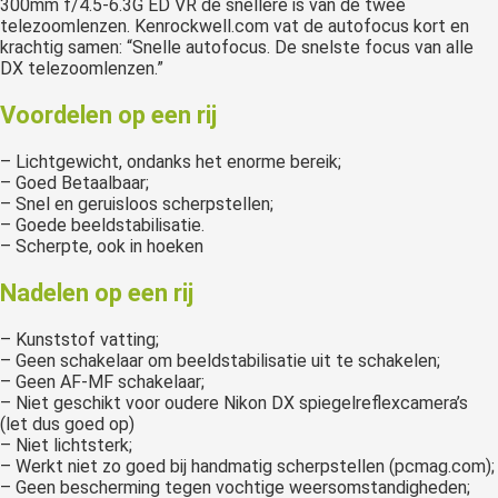
300mm f/4.5-6.3G ED VR de snellere is van de twee
telezoomlenzen. Kenrockwell.com vat de autofocus kort en
krachtig samen: “Snelle autofocus. De snelste focus van alle
DX telezoomlenzen.”
Voordelen op een rij
– Lichtgewicht, ondanks het enorme bereik;
– Goed Betaalbaar;
– Snel en geruisloos scherpstellen;
– Goede beeldstabilisatie.
– Scherpte, ook in hoeken
Nadelen op een rij
– Kunststof vatting;
– Geen schakelaar om beeldstabilisatie uit te schakelen;
– Geen AF-MF schakelaar;
– Niet geschikt voor oudere Nikon DX spiegelreflexcamera’s
(let dus goed op)
– Niet lichtsterk;
– Werkt niet zo goed bij handmatig scherpstellen (pcmag.com);
– Geen bescherming tegen vochtige weersomstandigheden;