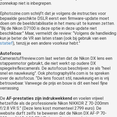
zonnekap niet is inbegrepen.
Ephotozine.com schrijft dat je volgens de instructies voor
bepaalde geschikte DSLR eerst een firmware-update moet
doen om de beeldstabilisatie in het menu uit te kunnen zetten.
“Bij de Nikon D7100 is deze optie in deze update niet
beschikbaar.” Maar, vermeldt de review: “Volgens de handleiding
kun je beter de VR aan laten staan (ook bij gebruik van een
statief
), tenzij je een andere voorkeur hebt.”
Autofocus
Camerastuffreview.com laat weten dat de Nikon DX lens een
stappenmotor gebruikt, die niet werkt op oudere DX
spiegelreflexcamera’s. De autofocus beschrijven ze als “heel
snel en nauwkeurig”. Ook photographylife.com is te spreken
over de autofocus. “De lens focust stil, nauwkeurig en is vrij
betrouwbaar. Vanwege de prijs en bouw is dit een heel fijne
verrassing.
De
AF-prestaties zijn indrukwekkend
en voelen vrijwel
hetzelfde als de professionele Nikon NIKKOR Z 70-200mm
f/2.8 VR S.” (Deze lens kost momenteel 2799 euro). De
website durft zelfs te beweren dat de Nikon DX AF-P 70-