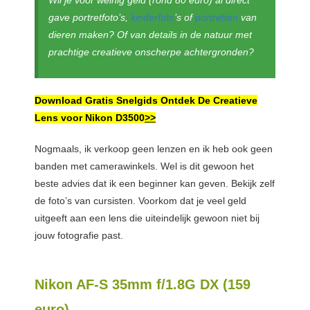
Wil je voor weinig geld (rond 80 euro) al direct
gave portretfoto’s,
kinderfoto
’s of
portretten
van
dieren maken? Of van details in de natuur met
prachtige creatieve onscherpe achtergronden?
Download Gratis Snelgids Ontdek De Creatieve
Lens voor Nikon D3500
>>
Nogmaals, ik verkoop geen lenzen en ik heb ook geen
banden met camerawinkels. Wel is dit gewoon het
beste advies dat ik een beginner kan geven. Bekijk zelf
de foto’s van cursisten. Voorkom dat je veel geld
uitgeeft aan een lens die uiteindelijk gewoon niet bij
jouw fotografie past.
Nikon AF-S 35mm f/1.8G DX (159
euro)