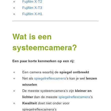
Fujifilm X-T2
Fujifilm X-T3
Fujifilm X-H1
Wat is een
systeemcamera?
Een paar korte kenmerken op een rij:
Een camera waarbij de
spiegel ontbreekt
Net als
spiegelreflexcamera
’s kan je wel
lenzen
wisselen
De meeste systeemcamera’s zijn
kleiner en
lichter
dan de meeste
spiegelreflexcamera
’s
Kwaliteit
doet niet onder voor
spiegelreflexcamera’s