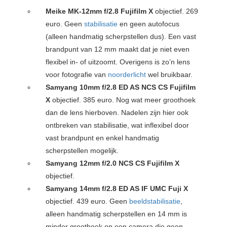
Meike MK-12mm f/2.8 Fujifilm X
objectief. 269
euro. Geen
stabilisatie
en geen autofocus
(alleen handmatig scherpstellen dus). Een vast
brandpunt van 12 mm maakt dat je niet even
flexibel in- of uitzoomt. Overigens is zo’n lens
voor fotografie van
noorderlicht
wel bruikbaar.
Samyang 10mm f/2.8 ED AS NCS CS Fujifilm
X
objectief. 385 euro. Nog wat meer groothoek
dan de lens hierboven. Nadelen zijn hier ook
ontbreken van stabilisatie, wat inflexibel door
vast brandpunt en enkel handmatig
scherpstellen mogelijk.
Samyang 12mm f/2.0 NCS CS Fujifilm X
objectief.
Samyang 14mm f/2.8 ED AS IF UMC Fuji X
objectief. 439 euro. Geen
beeldstabilisatie
,
alleen handmatig scherpstellen en 14 mm is
minder groothoek op een camera die geen