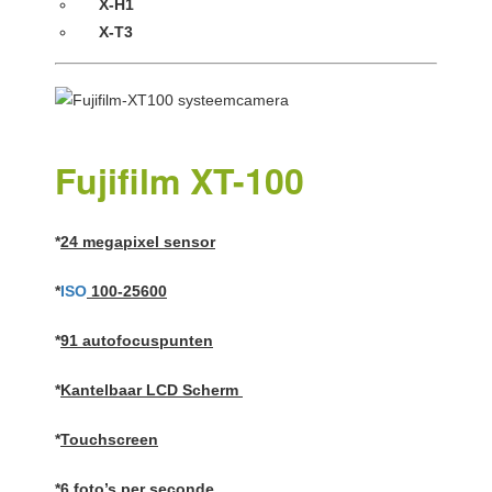
X-H1
X-T3
Fujifilm XT-100
*
24 megapixel sensor
*
ISO
100-25600
*
91 autofocuspunten
*
Kantelbaar LCD Scherm
*
Touchscreen
*
6 foto’s per seconde