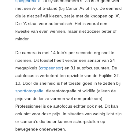
spiegelreflex
– of systeemcamera’s. Zo is er geen wiel
met een A- of S-stand (bij Canon Av of Tv). De eenheid
die je niet zelf wil kiezen, zet je met de knoppen op ‘A’.
Die ‘A’ staat voor automatisch. Het is vooral een
kwestie van even wennen, maar niet zozeer beter of
minder.
De camera is met 14 foto’s per seconde erg snel te
noemen. Dit toestel heeft verder een sensor van 24
megapixels (
cropsensor
) en 91 autofocuspunten. De
autofocus is verbeterd ten opzichte van de Fujifilm XT-
10. Door de snelheid is het toestel goed in te zetten bij
sportfotografie
, dierenfotografie of wildlife (alleen de
prijs van de lenze vormen wel een probleem).
Professioneel is de autofocus echter ook niet. Dit kan
ook niet voor deze prijs. In situaties van weinig licht zijn
er camera’s die beter kunnen scherpstellen op
bewegende onderwerpen.