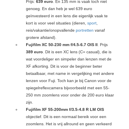
Prijs:
639 euro
. En 135 mm is vaak toch niet
genoeg. En dan heb je wel 639 euro
geïnvesteerd in een lens die eigenlijk vaak te
kort is voor veel situaties (dieren,
sport
,
reis/vakantie/onopvallende
portretten
vanaf
grotere afstand).
Fujifilm XC 50-230 mm f/4.5-6.7 OIS II
. Prijs
389 euro
. Dit is een XC lens (C= casual), die is
wat voordeliger en simpeler dan lenzen met de
XF afkorting. Dit is voor de beginner beter
betaalbaar, met name in vergelijking met andere
lenzen voor Fuji. Toch kan je bij Canon voor de
spiegelreflexcamera bijvoorbeeld met een 55-
250 mm zoomlens voor onder de 200 euro klaar
zijn.
Fujifilm XF 55-200mm f/3.5-4.8 R LM OIS
objectief. Dit is een normaal bereik voor een
zoomlens. Het is vrij allround en geen verkeerd