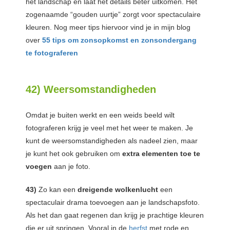
het landschap en laat het details beter uitkomen. Het
zogenaamde “gouden uurtje” zorgt voor spectaculaire
kleuren. Nog meer tips hiervoor vind je in mijn blog
over
55 tips om zonsopkomst en zonsondergang
te fotograferen
42) Weersomstandigheden
Omdat je buiten werkt en een weids beeld wilt
fotograferen krijg je veel met het weer te maken. Je
kunt de weersomstandigheden als nadeel zien, maar
je kunt het ook gebruiken om
extra elementen toe te
voegen
aan je foto.
43)
Zo kan een
dreigende wolkenlucht
een
spectaculair drama toevoegen aan je landschapsfoto.
Als het dan gaat regenen dan krijg je prachtige kleuren
die er uit springen. Vooral in de
herfst
met rode en