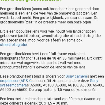
Een groothoeklens (soms ook breedhoeklens genoemd door
mensen) is een lens die veel van de omgeving laat zien. Een
weids, breed beeld. Een grote kijkhoek, vandaar de naam. De
groothoeklens “ziet” in de breedte meer dan onze ogen.
Dit is een populaire lens voor wie houdt van landschappen,
gebouwen (architectuur), avondfotografie of nachtfotografie
van steden (heel mooi voor de sfeer) en soms ook
straatfotografie
.
Een groothoeklens heeft een “full-frame equivalent
brandpuntsafstand”
tussen de 18 en 35 millimeter
. Dit klinkt
misschien wat ingewikkeld maar het valt wel mee.
Brandpuntsafstand is gewoon de lengte van de lens.
Deze brandpuntsafstand is anders voor
Sony camera
’s met een
cropsensor
(
APS-C
sensor). Dit zijn onder andere deze
Sony
systeemcamera
‘s: A5000, A5100, A6000, A6100, A6300, A6400,
A6500 en A6600. De cropfactor is 1,5 voor de ze camera’s.
Een lens met een brandspuntafstand van 20 mm is daarom op
deze camera’s eigenlijk: 20 x 1,5 = 30 mm.