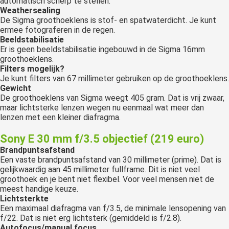
automatisch scherp te stellen.
Weathersealing
De Sigma groothoeklens is stof- en spatwaterdicht. Je kunt
ermee fotograferen in de regen.
Beeldstabilisatie
Er is geen beeldstabilisatie ingebouwd in de Sigma 16mm
groothoeklens.
Filters mogelijk?
Je kunt filters van 67 millimeter gebruiken op de groothoeklens.
Gewicht
De groothoeklens van Sigma weegt 405 gram. Dat is vrij zwaar,
maar lichtsterke lenzen wegen nu eenmaal wat meer dan
lenzen met een kleiner diafragma.
Sony E 30 mm f/3.5 objectief (219 euro)
Brandpuntsafstand
Een vaste brandpuntsafstand van 30 millimeter (prime). Dat is
gelijkwaardig aan 45 millimeter fullframe. Dit is niet veel
groothoek en je bent niet flexibel. Voor veel mensen niet de
meest handige keuze.
Lichtsterkte
Een maximaal diafragma van f/3.5, de minimale lensopening van
f/22. Dat is niet erg lichtsterk (gemiddeld is f/2.8).
Autofocus/manual focus