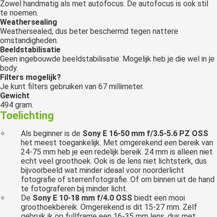
Zowel handmatig als met autofocus. De autofocus is ook stil
te noemen.
Weathersealing
Weathersealed, dus beter beschermd tegen nattere
omstandigheden.
Beeldstabilisatie
Geen ingebouwde beeldstabilisatie. Mogelijk heb je die wel in je
body.
Filters mogelijk?
Je kunt filters gebruiken van 67 millimeter.
Gewicht
494 gram.
Toelichting
Als beginner is de
Sony E 16-50 mm f/3.5-5.6 PZ OSS
het meest toegankelijk. Met omgerekend een bereik van
24-75 mm heb je een redelijk bereik. 24 mm is alleen niet
echt veel groothoek. Ook is de lens niet lichtsterk, dus
bijvoorbeeld wat minder ideaal voor noorderlicht
fotografie of sterrenfotografie. Of om binnen uit de hand
te fotograferen bij minder licht.
De
Sony E 10-18 mm f/4.0 OSS
biedt een mooi
groothoekbereik. Omgerekend is dit 15-27 mm. Zelf
gebruik ik op fullframe een 16-35 mm lens, dus met