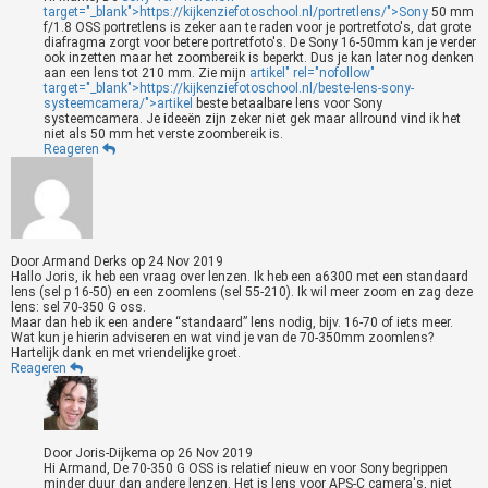
target="_blank">https://kijkenziefotoschool.nl/portretlens/">Sony
50 mm
f/1.8 OSS portretlens is zeker aan te raden voor je portretfoto's, dat grote
diafragma zorgt voor betere portretfoto's. De Sony 16-50mm kan je verder
ook inzetten maar het zoombereik is beperkt. Dus je kan later nog denken
aan een lens tot 210 mm. Zie mijn
artikel" rel="nofollow"
target="_blank">https://kijkenziefotoschool.nl/beste-lens-sony-
systeemcamera/">artikel
beste betaalbare lens voor Sony
systeemcamera. Je ideeën zijn zeker niet gek maar allround vind ik het
niet als 50 mm het verste zoombereik is.
Reageren
Door
Armand Derks
op
24 Nov 2019
Hallo Joris, ik heb een vraag over lenzen. Ik heb een a6300 met een standaard
lens (sel p 16-50) en een zoomlens (sel 55-210). Ik wil meer zoom en zag deze
lens: sel 70-350 G oss.
Maar dan heb ik een andere “standaard” lens nodig, bijv. 16-70 of iets meer.
Wat kun je hierin adviseren en wat vind je van de 70-350mm zoomlens?
Hartelijk dank en met vriendelijke groet.
Reageren
Door
Joris-Dijkema
op
26 Nov 2019
Hi Armand, De 70-350 G OSS is relatief nieuw en voor Sony begrippen
minder duur dan andere lenzen. Het is lens voor APS-C camera's, niet