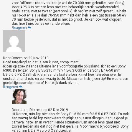
voor fullframe (daarvoor kan je wel de 70-300 mm gebruiken van Sony).
Voor APS-C is het een lens met een behoorlijk bereik, weathersealed,
stabilisatie, niet te zwaar (persoonlijk). Ik heb 'm niet zelf getest. Je hebt
nu 16-50 en als je dan 70-350 mm hebt dan heb je een gat tussen 50 en
70 mm bedoel je denk ik, dat is niet zo groot. Je kan ook wat croppen,
dus hoeft niet per se een andere lens
Reageren
Door
Doreen
op
29 Nov 2019
Goed uitgelegd en dat is een kunst, compliment!
Ik ben op zoek naar de ultieme lens voor fotografie op Ijsland. Ik heb een Sony
6300. De lenzen Sony E 55-210 mm f/4.5-6.3 OSS en de Sony E 16-50 mm
f/3.5-5.6 PZ OSS heb ik al maar die laatste ben ik niet heel tevreden over. Er
onstaat al snel ruis en een wazig beeld. Misschien heb jij een tip? En wat is een
goeie bijpassende macro? Hartelijk dank alvast.
Reageren
Door
Joris-Dijkema
op
02 Dec 2019
Hi Doreen, ruis ligt niet aan de Sony E 16-50 mm f/3.5-5.6 PZ OSS. En ook
een wazig beeld ligt zeer waarschijnlijk aan je instellingen. Kan je goed je
camera instellen in verschillende situaties? Een ander lens gaat niet
zoveel helpen als dat nog niet het geval is. Voor macro bijvoorbeeld: Sony
FE 90mm f/2.8 Macro G OSS objectief