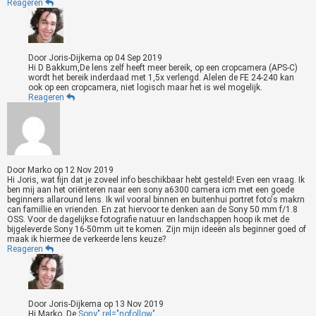
Reageren
Door
Joris-Dijkema
op
04 Sep 2019
Hi D Bakkum,De lens zelf heeft meer bereik, op een cropcamera (APS-C)
wordt het bereik inderdaad met 1,5x verlengd. Alelen de FE 24-240 kan
ook op een cropcamera, niet logisch maar het is wel mogelijk.
Reageren
Door
Marko
op
12 Nov 2019
Hi Joris, wat fijn dat je zoveel info beschikbaar hebt gesteld! Even een vraag. Ik
ben mij aan het oriënteren naar een sony a6300 camera icm met een goede
beginners allaround lens. Ik wil vooral binnen en buitenhui portret foto's makrn
can famillie en vrienden. En zat hiervoor te denken aan de Sony 50 mm f/1.8
OSS. Voor de dagelijkse fotografie natuur en landschappen hoop ik met de
bijgeleverde Sony 16-50mm uit te komen. Zijn mijn ideeën als beginner goed of
maak ik hiermee de verkeerde lens keuze?
Reageren
Door
Joris-Dijkema
op
13 Nov 2019
Hi Marko, De
Sony" rel="nofollow"