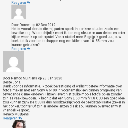
Reageren
Door
Doreen
op
02 Dec 2019
Het is vooral de ruis die mij parten speelt in donkere situties zoals een
bewolke dag. Waarschijnlijk moet ik dan nog sleutelen aan de iso en beter
kijken waar ik op scherpstel. Vaker statief mee. Begrijp ik goed uut jouw
boek dat ik voor landschappen nog een kitlens van 18 -55 mm zou
kunnrn gebruiken?
Reageren
Door
Remco Muijtjens
op
28 Jan 2020
Beste Joris,
Dank voor de informatie. Ik zoek bevestiging of wellicht betere informatie over
foto's maken met een Sony A 6100 in voornamelijk een binnen omgeving van
bewegende kleine kinderen. Flitsen levert niet zulke mooie foto's op en zonder
zijn ze vaak bewogen. Ik begrijp dat een Sony E 50 mm f/1.8 OSS een goed idee
zou kunnen zijn? De OSS is dus noodzakelijk voor de beeldstabilisatie (zeker in
het donker, toch?)? Of zijn er andere lenzen die ik zou kunnen overwegen?Met
vriendelijke groet,
Remco Muijtjens
Reageren