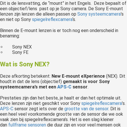
Dit is de lensvatting, de “mount” in het Engels. Deze bepaalt of
een objectief/lens past op je Sony camera. De Sony E-mount
lenzen zijn lenzen die alleen passen op
Sony systeemcamera
’s
en niet op Sony
spiegelreflexcamera
‘s.
Binnen de E-mount lenzen is er toch nog een onderscheid in
benaming:
Sony NEX
Sony FE
Wat is Sony NEX?
Deze afkorting betekent:
New E-mount eXperience
(NEX). Dit
houdt in dat de lens (objectief)
gemaakt is voor Sony
systeemcamera’s met een
APS-C
sensor
.
Prestaties zijn dan het beste, je haalt er dan het optimale uit.
Deze lenzen zijn niet geschikt voor Sony
spiegelreflexcamera
’s.
APS-C
sensor zegt iets over de
grootte van de sensor
. Dit is
een heel veel voorkomende grootte van de sensor die we ook
vaak zien bij spiegelreflexcamera’s. Het is een slag kleiner
dan
fullframe sensoren
die duur zijn en voor veel mensen ook