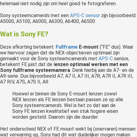
helemaal niet nodig zijn om heel goed te fotograferen.
Sony systeemcamera’s met een
APS-C sensor
zijn bijvoorbeeld:
A5000, A5100, A6000, A6300, A6400, A6500
Wat is Sony FE?
Deze afkorting betekent:
Fullframe
E-mount
(“FE” dus). Waar
we hiervoor zagen dat de NEX-objectieven optimaal zijn
gemaakt voor de Sony systeemcamera’s met
APS-C
sensor,
betekent FE juist dat de l
enzen optimaal werken met een
Sony fullframe systeemamera
. Denk hierbij aan de A7- en de
A9-serie. Dus bijvoorbeeld A7, A7 II, A7 III, A7R, A7R II, A7R III,
A7 RIV, A7S, A7S II, A9
Hoewel er binnen de Sony E-mount lenzen zowel
NEX lenzen als FE lenzen bestaan passen ze op alle
Sony systeemcamera’s. Wel is het zo dat aan de
Sony FE lenzen kwalitatief een stuk hogere eisen
worden gesteld. Daarom zijn die duurder.
Het onderscheid NEX of FE mount wekt bij (onervaren) mensen
wat verwarring op, Sony had dit wat duidelijker mogen maken