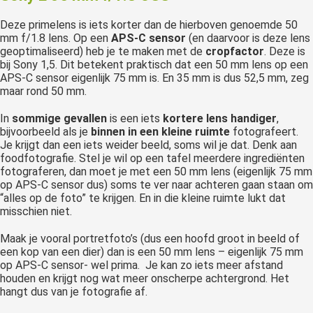
Deze primelens is iets korter dan de hierboven genoemde 50
mm f/1.8 lens. Op een
APS-C sensor
(en daarvoor is deze lens
geoptimaliseerd) heb je te maken met de
cropfactor
. Deze is
bij Sony 1,5. Dit betekent praktisch dat een 50 mm lens op een
APS-C sensor eigenlijk 75 mm is. En 35 mm is dus 52,5 mm, zeg
maar rond 50 mm.
In
sommige gevallen
is een iets
kortere lens handiger
,
bijvoorbeeld als je
binnen in een kleine ruimte
fotografeert.
Je krijgt dan een iets weider beeld, soms wil je dat. Denk aan
foodfotografie. Stel je wil op een tafel meerdere ingrediënten
fotograferen, dan moet je met een 50 mm lens (eigenlijk 75 mm
op APS-C sensor dus) soms te ver naar achteren gaan staan om
“alles op de foto” te krijgen. En in die kleine ruimte lukt dat
misschien niet.
Maak je vooral portretfoto’s (dus een hoofd groot in beeld of
een kop van een dier) dan is een 50 mm lens – eigenlijk 75 mm
op APS-C sensor- wel prima. Je kan zo iets meer afstand
houden en krijgt nog wat meer onscherpe achtergrond. Het
hangt dus van je fotografie af.