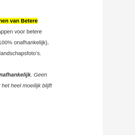
nen van Betere
tappen voor betere
100% onafhankelijk),
landschapsfoto’s.
nafhankelijk
. Geen
t heel moeilijk blijft