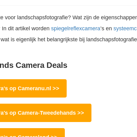
e voor landschapsfotografie? Wat zijn de eigenschappen
? In dit artikel worden
spiegelreflexcamera
’s en
systeem
wat is eigenlijk het belangrijkste bij landschapsfotografi
nds Camera Deals
Spiegelreflexcamera’s, er zijn er zoveel en het is vaak moeilijk om te kiezen welke camera je nu koopt of bij jou past. Een dure miskoop is zonde natuurlijk. In dit artikel ontdek je de beste..
Spiegelreflex of systeemcamera? Welke camera kan je het beste kopen? Moet je overstappen van spiegelreflexcamera naar systeemcamera? Dit zijn vragen die ik bijna dagelijks krijg, via e-mail maar ook van cursisten die..
's op Cameranu.nl >>
a's op Camera-Tweedehands >>