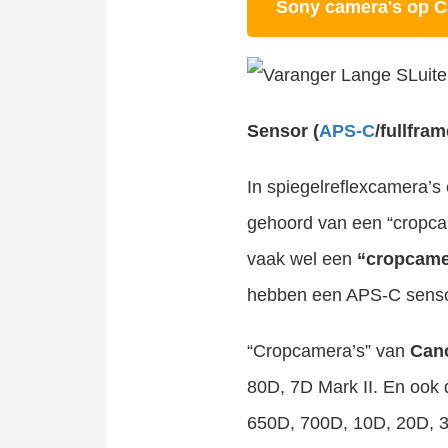
Sony camera's op C
Sensor (
APS-C
/fullfra
In spiegelreflexcamera’s
gehoord van een “cropca
vaak wel een
“cropcame
hebben een APS-C sensor,
Fullframe camera kopen of een cropcamera (APS-C sensor)? Regelmatig hoor ik die overweging bij cursisten voorbijkomen. Wat zijn voordelen en nadelen? Wat is nu de invloed van de grootte van de sensor? In dit artikel..
“Cropcamera’s” van
Can
80D, 7D Mark II. En ook
650D, 700D, 10D, 20D, 