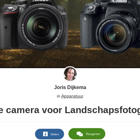
Joris Dijkema
in
Apparatuur
e camera voor Landschapsfotog
Reageren
Delen