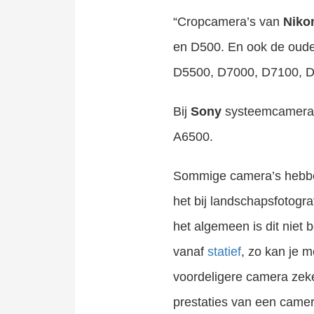
“Cropcamera’s van
Niko
en D500. En ook de oud
D5500, D7000, D7100, D
Bij
Sony
systeemcamera’s
A6500.
Sommige camera’s hebben 
het bij landschapsfotogr
het algemeen is dit niet 
vanaf
statief
, zo kan je 
voordeligere camera zeke
prestaties van een came