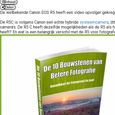
Inhoud
Delen
De welbekende Canon EOS R5 heeft een video opvolger gekregen
De R5C is volgens Canon een echte hybride
systeemcamera
, d
camera’s. De R5 C heeft dezelfde mogelijkheden als de R5 als he
heeft? En wat is een belangrijk verschil met de R5 voor fotograf
Spiegelreflex of systeemcamera? Welke camera kan je het beste kopen? Moet je overstappen van spiegelreflexcamera naar systeemcamera? Dit zijn vragen die ik bijna dagelijks krijg, via e-mail maar ook van cursisten die..