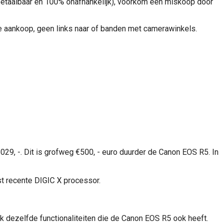
(betaalbaar en 100% onafhankelijk), voorkom een miskoop door
e aankoop, geen links naar of banden met camerawinkels.
€5029, -. Dit is grofweg €500, - euro duurder de Canon EOS R5. In
 recente DIGIC X processor.
 dezelfde functionaliteiten die de Canon EOS R5 ook heeft.