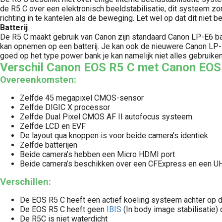
de R5 C over een elektronisch beeldstabilisatie, dit systeem zor
richting in te kantelen als de beweging. Let wel op dat dit niet
Batterij
De R5 C maakt gebruik van Canon zijn standaard Canon LP-E6 batter
kan opnemen op een batterij. Je kan ook de nieuwere Canon LP-E
goed op het type power bank je kan namelijk niet alles gebrui
Verschil Canon EOS R5 C met Canon EO
Overeenkomsten:
Zelfde 45 megapixel CMOS-sensor
Zelfde DIGIC X processor
Zelfde Dual Pixel CMOS AF II autofocus systeem.
Zelfde LCD en EVF
De layout qua knoppen is voor beide camera’s identiek
Zelfde batterijen
Beide camera’s hebben een Micro HDMI port
Beide camera’s beschikken over een CFExpress en een UHS
Verschillen:
De EOS R5 C heeft een actief koeling systeem achter op 
De EOS R5 C heeft geen
IBIS
(In body image stabilisatie) 
De R5C is niet waterdicht