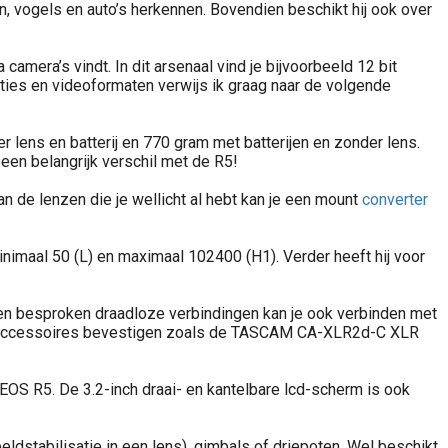
n, vogels en auto’s herkennen. Bovendien beschikt hij ook over
mera’s vindt. In dit arsenaal vind je bijvoorbeeld 12 bit
uties en videoformaten verwijs ik graag naar de volgende
lens en batterij en 770 gram met batterijen en zonder lens.
een belangrijk verschil met de R5!
an de lenzen die je wellicht al hebt kan je een mount
converter
nimaal 50 (L) en maximaal 102400 (H1). Verder heeft hij voor
ven besproken draadloze verbindingen kan je ook verbinden met
tal accessoires bevestigen zoals de TASCAM CA-XLR2d-C XLR
Een teleconverter of extender gebruiken, daar krijg ik regelmatig vragen over. Wat is een teleconverter precies? Waarom zet je het in, in welke situaties? Ook ontdek je welke teleconverters het b
 EOS R5. De 3.2-inch draai- en kantelbare lcd-scherm is ook
ldstabilisatie in een lens), gimbals of driepoten. Wel beschikt