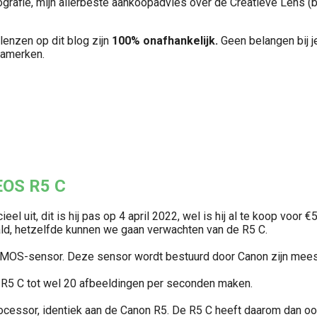
ografie, mijn allerbeste aankoopadvies over de Creatieve Lens 
lenzen op dit blog zijn
100% onafhankelijk.
Geen belangen bij j
ramerken.
EOS R5 C
l uit, dit is hij pas op 4 april 2022, wel is hij al te koop voor 
daald, hetzelfde kunnen we gaan verwachten van de R5 C.
MOS-sensor. Deze sensor wordt bestuurd door Canon zijn meest
e R5 C tot wel 20 afbeeldingen per seconden maken.
cessor, identiek aan de Canon R5. De R5 C heeft daarom dan ook