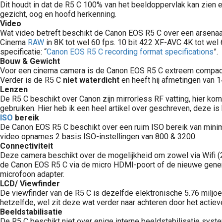
Dit houdt in dat de R5 C 100% van het beeldoppervlak kan zien e
gezicht, oog en hoofd herkenning.
Video
Wat video betreft beschikt de Canon EOS R5 C over een arsenaal 
Fullframe camera kopen of een cropcamera (APS-C sensor)? Regelmatig hoor ik die overweging bij cursisten voorbijkomen. Wat zijn voordelen en nadelen? Wat is nu de invloed van de grootte van de sensor? In dit artikel..
Cinema
RAW
in 8K tot wel 60 fps. 10 bit 422 XF-AVC 4K tot wel
specificatie: “
Canon EOS R5 C recording format specifications
”.
Bouw & Gewicht
Voor een cinema camera is de Canon EOS R5 C extreem compact e
Verder is de R5 C
niet waterdicht
en heeft hij afmetingen van 
Lenzen
De R5 C beschikt over Canon zijn mirrorless RF vatting, hier kom
gebruiken. Hier heb ik een heel artikel over geschreven, deze is h
ISO
bereik
it artikel ga ik in op de verschillen tussen deze 2 bestandsformaten. Wat houdt JPEG in? Wat zijn voordelen van RAW of..
De Canon EOS R5 C beschikt over een ruim ISO bereik van minimaa
video opnames 2 basis ISO-instellingen van 800 & 3200.
Connectiviteit
Deze camera beschikt over de mogelijkheid om zowel via Wifi (
de Canon EOS R5 C via de micro HDMI-poort of de nieuwe gene
microfoon adapter.
LCD/ Viewfinder
De viewfinder van de R5 C is dezelfde elektronische 5.76 miljoen
O-waarde ? Wat is ruis ? Deze vragen en meer..
hetzelfde, wel zit deze wat verder naar achteren door het actie
Beeldstabilisatie
De R5 C beschikt niet over enige interne beeldstabilisatie syste