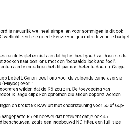
ord is natuurlijk wel heel simpel en voor sommigen is dit ook
 C wellicht een hele goede keuze voor jou mits deze in je budget
en ik twijfel er niet aan dat hij het heel goed zal doen op de
et zoeken naar een lens met een "bepaalde look and feel".
ten aan te moedigen het dit jaar nog beter te doen...). Grapje
ncties betreft, Canon, geef ons voor de volgende cameraversie
e (Maybe) over".”
ografen wilden dat de R5 zou zijn. De toevoeging van
ardoor ik lange clips kon opnemen die alleen beperkt werden
ngen en breidt 8k RAW uit met ondersteuning voor 50 of 60p-
n aangepaste R5 en hoewel dat betekent dat je ook 45
end beschouwen, zoals een ingebouwd ND-filter, een full-size