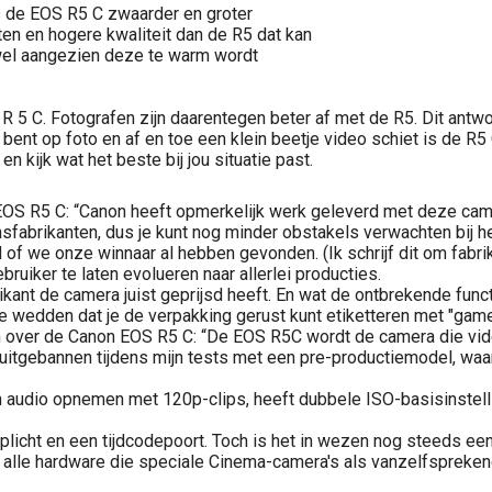
s de EOS R5 C zwaarder en groter
 en hogere kwaliteit dan de R5 dat kan
 wel aangezien deze te warm wordt
R 5 C. Fotografen zijn daarentegen beter af met de R5. Dit antwo
bent op foto en af en toe een klein beetje video schiet is de R5
 kijk wat het beste bij jou situatie past.
S R5 C: “Canon heeft opmerkelijk werk geleverd met deze camera 
nsfabrikanten, dus je kunt nog minder obstakels verwachten bij h
f we onze winnaar al hebben gevonden. (Ik schrijf dit om fabrikan
bruiker te laten evolueren naar allerlei producties.
brikant de camera juist geprijsd heeft. En wat de ontbrekende fu
te wedden dat je de verpakking gerust kunt etiketteren met "gam
 over de Canon EOS R5 C: “De EOS R5C wordt de camera die vide
g uitgebannen tijdens mijn tests met een pre-productiemodel, wa
audio opnemen met 120p-clips, heeft dubbele ISO-basisinstelli
licht en een tijdcodepoort. Toch is het in wezen nog steeds ee
van alle hardware die speciale Cinema-camera's als vanzelfsprek