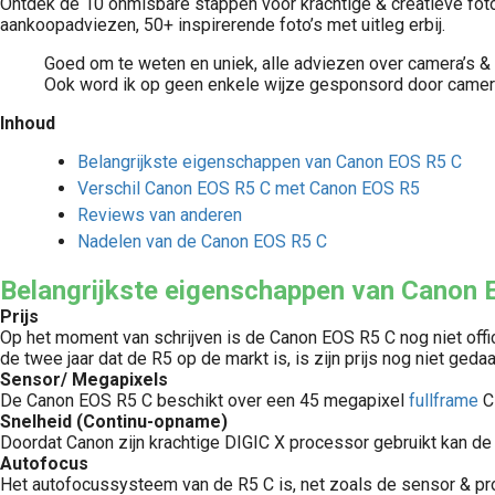
Ontdek de 10 onmisbare stappen voor krachtige & creatieve fot
aankoopadviezen, 50+ inspirerende foto’s met uitleg erbij.
Goed om te weten en uniek, alle adviezen over camera’s & 
Ook word ik op geen enkele wijze gesponsord door came
Inhoud
Belangrijkste eigenschappen van Canon EOS R5 C
Verschil Canon EOS R5 C met Canon EOS R5
Reviews van anderen
Nadelen van de Canon EOS R5 C
Belangrijkste eigenschappen van Canon 
Prijs
Op het moment van schrijven is de Canon EOS R5 C nog niet officiee
de twee jaar dat de R5 op de markt is, is zijn prijs nog niet ge
Sensor/ Megapixels
De Canon EOS R5 C beschikt over een 45 megapixel
fullframe
C
Snelheid (Continu-opname)
Doordat Canon zijn krachtige DIGIC X processor gebruikt kan d
Autofocus
Het autofocussysteem van de R5 C is, net zoals de sensor & pro