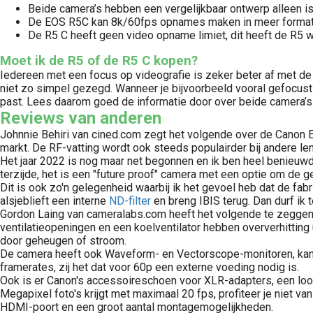
Beide camera’s hebben een vergelijkbaar ontwerp alleen i
De EOS R5C kan 8k/60fps opnames maken in meer formaten
De R5 C heeft geen video opname limiet, dit heeft de R5
Moet ik de R5 of de R5 C kopen?
Iedereen met een focus op videografie is zeker beter af met de 
niet zo simpel gezegd. Wanneer je bijvoorbeeld vooral gefocust 
Beeldstabilisatie of niet? , Image Stabilization (IS), Vibration Reduction (VR), Optical Stabilizer (OS) of Vibration Compensation (VC). Misschien heb je wel eens van één van deze..
past. Lees daarom goed de informatie door over beide camera’s en
Reviews van anderen
Johnnie Behiri van cined.com zegt het volgende over de Canon EO
markt. De RF-vatting wordt ook steeds populairder bij andere le
Het jaar 2022 is nog maar net begonnen en ik ben heel benieuwd o
terzijde, het is een "future proof" camera met een optie om de ge
Dit is ook zo'n gelegenheid waarbij ik het gevoel heb dat de fa
alsjeblieft een interne
ND-filter
en breng IBIS terug. Dan durf ik 
Gordon Laing van cameralabs.com heeft het volgende te zeggen
ventilatieopeningen en een koelventilator hebben oververhittin
door geheugen of stroom.
De camera heeft ook Waveform- en Vectorscope-monitoren, kan 
framerates, zij het dat voor 60p een externe voeding nodig is.
Ook is er Canon's accessoireschoen voor XLR-adapters, een loop
Megapixel foto's krijgt met maximaal 20 fps, profiteer je niet 
HDMI-poort en een groot aantal montagemogelijkheden.
Heb je wel eens gehoord van lange sluitertijden? Long exposure, grijsfilters, ND-filters of een Big Stopper? Ontdek in dit artikel het simpele principe van een grijsfilter en bekijk een aantal van mijn favoriete..