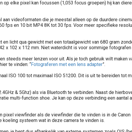
n op elke pixel kan focussen (1,053 focus groepen) hij kan diere
aan videoformaten die je meestal alleen op de duurdere cinema ca
 60 fps en 10 bit MP4 8K tot 30 fps. Voor meer specifieke resol
n licht qua gewicht met een totaalgewicht van 680 gram zonder 
142 x 102 x 112 mm. Niet waterdicht is voor sommige fotografen 
en steeds meer lenzen voor uit. Als je toch gebruik wilt maken v
ier te vinden: “
Fotograferen met een lens adapter
”.
l ISO 100 tot maximaal ISO 51200. Dit is uit te bereiden tot mi
2.4GHz & 5Ghz) als via Bluetooth te verbinden. Naast de hierbo
ratie multi-function shoe. Je kan op deze verbinding een aan
 pixel viewfinder als de viewfinder die te vinden is in de Canon
ve koeling systeem wat in deze camera te vinden is.
men, je bent dus afhankelijk van externe systemen zoals OIS (bee