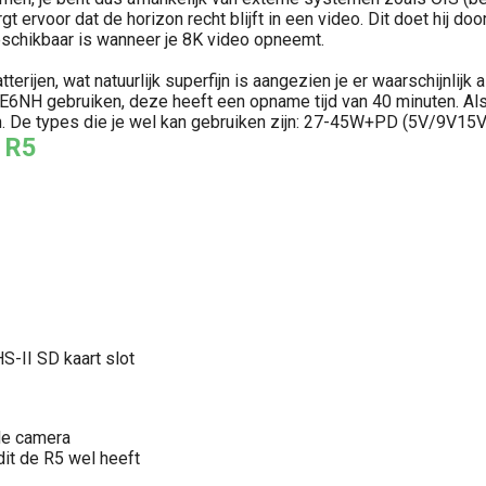
gt ervoor dat de horizon recht blijft in een video. Dit doet hij
 beschikbaar is wanneer je 8K video opneemt.
ijen, wat natuurlijk superfijn is aangezien je er waarschijnlijk a
6NH gebruiken, deze heeft een opname tijd van 40 minuten. Als 
ken. De types die je wel kan gebruiken zijn: 27-45W+PD (5V/9V
S R5
-II SD kaart slot
de camera
dit de R5 wel heeft