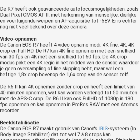
De R7 heeft ook geavanceerde autofocusmogelijkheden, zoals
Dual Pixel CMOS AF II, met herkenning van menselijke, dierlijke
en voertuigonderwerpen en AF-acquisitie tot -5EV. Er is echter
nog niet veel bekend over deze camera.
Video-opnamen
De Canon EOS R7 heeft 4 video opname modi: 4K fine, 4K, 4K
crop en Full HD. De R7 kan 4K fine opnemen met een snelheid
van 30 fps en 4K met een snelheid tot 60 fps. De 4K crop
modus pakt een 4K regio in het midden van de sensor, waardoor
je geen oversampling of line skipping hebt, maar wel een
heftige 1,8x crop bovenop de 1,6x crop van de sensor zelf.
De R6 II kan 4K opnemen zonder crop en heeft een limiet van
40 minuten opnemen, wat kan worden verlengd tot 50 minuten
met de APS-C crop. De R6 II kan ook FullHD of 1080p in 180
fps opnemen en kan opnemen in ProRes RAW met een Atomos
recorder.
Beeldstabilisatie
De Canon EOS R7 maakt gebruik van Canon's
IBIS
-systeem (In
Body Image Stabilizer) dat tot wel 7 á 8 stops kan