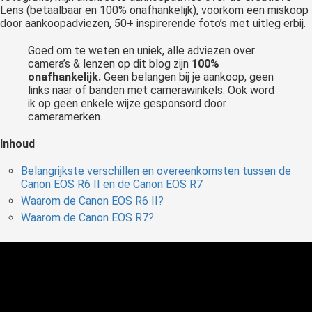
Lens (betaalbaar en 100% onafhankelijk), voorkom een miskoop
door aankoopadviezen, 50+ inspirerende foto’s met uitleg erbij.
Goed om te weten en uniek, alle adviezen over
camera’s & lenzen op dit blog zijn
100%
onafhankelijk.
Geen belangen bij je aankoop, geen
links naar of banden met camerawinkels. Ook word
ik op geen enkele wijze gesponsord door
cameramerken.
Inhoud
Belangrijkste verschillen en overeenkomsten tussen de
Canon EOS R6 II en de Canon EOS R7
Waarom de Canon EOS R6 II?
Waarom de Canon EOS R7?