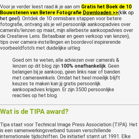
Voor je verder leest raad ik je aan om
Gratis het Boek de 10
Bouwstenen van Betere Fotografie
Downloaden >>
(klik op
het geel)
. Ontdek de 10 onmisbare stappen voor betere
fotografie, ontvang als je wil persoonlijk aankoopadvies over
camera’s/lenzen op maat, mijn allerbeste aankoopadvies over
de Creatieve Lens. Betaalbaar en geen verkoop van lenzen),
tips over camera-instellingen en boordevol inspirerende
voorbeeldfoto’s met duidelijke uitleg.
Goed om te weten, alle adviezen over camera’s &
lenzen op dit blog zijn
100% onafhankelijk
. Geen
belangen bij je aankoop, geen links naar of banden
met camerawinkels. Omdat het heel moeilijk blijft
keuzes te maken kan jij gratis persoonlijk
aankoopadvies krijgen. Er zijn 3500 persoonlijke
reacties op het blog.
Wat is de TIPA award?
Tipa staat voor Technical Image Press Association (TIPA). Het
is een samenwerkingsverband tussen verschillende
internationale tijdschriften. De initiatief stamt uit 1991. Elke