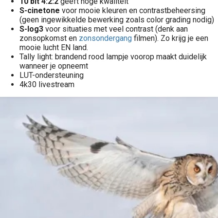
10 bit 4:2:2
geeft hoge kwaliteit
S-cinetone
voor mooie kleuren en contrastbeheersing
(geen ingewikkelde bewerking zoals color grading nodig)
S-log3
voor situaties met veel contrast (denk aan
zonsopkomst en
zonsondergang
filmen). Zo krijg je een
mooie lucht EN land.
Tally light: brandend rood lampje voorop maakt duidelijk
wanneer je opneemt
LUT-ondersteuning
4k30 livestream