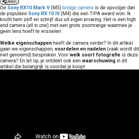
Delen
De
Sony RX10 Mark V
(M5)
bridge camera
is de opvolger dan
de populaire
Sony RX 10 IV
(M4) die een TIPA award won. Ik
kocht hem zelf en schrijf dus uit eigen ervaring. Het is een high
end camera (all in one) met een grote zoomrange waarmee je
geen lens hoeft te wisselen.
Welke eigenschappen
heeft de camera verder? In dit artikel
gaan we eigenschappen,
voordelen en nadelen
(vaak wordt dit
niet genoemd) bespreken. Voor
welk soort fotografie
is deze
camera? En let op, je ontdekt ook een
waarschuwing
in dit
artikel die belangrijk is voordat je koopt.