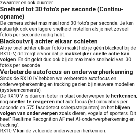
zwaarder en ook duurder.
Snelheid tot 30 foto's per seconde (Continu-
opname)
De camera schiet maximaal rond 30 foto's per seconde. Je kan
natuurlijk ook een lagere snelheid instellen als je niet zoveel
foto's per seconde nodig hebt.
Blackoutvrij achter elkaar schieten
Als je snel achter elkaar foto's maakt heb je géén blackout bij de
RX10 V, dit zorgt ervoor dat je
makkelijker snelle actie kan
volgen
. En dit geldt dus ook bij de maximale snelheid van 30
foto's per seconde
Verbeterde autofocus en onderwerpherkenning
Sinds de RX10 IV hebben we verbeterde autofocus en
onderwerpherkenning en tracking gezien bij nieuwere modellen
(systeemcamera's).
De RX10 V is daarom beter in staat onderwerpen te
herkennen
,
nog
sneller te reageren
met autofocus (60 calculaties per
seconde en 575 fasedetect scherpstelpunten) en het
blijven
volgen van onderwerpen
zoals dieren, vogels of sporters. Dit
heet" Realtime Recognition AF met AI-onderwerpherkenning en
tracking".
RX10 V kan de volgende onderwerpen herkennen: