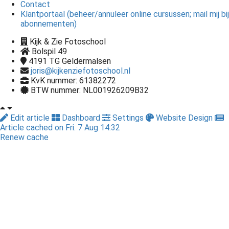
Contact
Klantportaal (beheer/annuleer online cursussen; mail mij bij
abonnementen)
Kijk & Zie Fotoschool
Bolspil 49
4191 TG
Geldermalsen
joris@kijkenziefotoschool.nl
KvK nummer: 61382272
BTW nummer: NL001926209B32
Edit article
Dashboard
Settings
Website Design
Article cached on Fri. 7 Aug 14:32
Renew cache