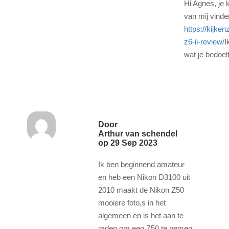
Hi Agnes, je 
van mij vinde
https://kijken
z6-ii-review/
I
wat je bedoelt
Door
Arthur van schendel
op
29 Sep 2023
Ik ben beginnend amateur
en heb een Nikon D3100 uit
2010 maakt de Nikon Z50
mooiere foto,s in het
algemeen en is het aan te
raden om een Z50 te nemen