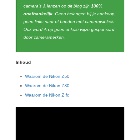
camera’s & lenzen op dit blog zijn
100%
onafhankelijk.
Geen belangen bij je aankoop,
geen links naar of banden met camerawinkels.
Ook word ik op geen enkele wijze gesponsord
door cameramerken.
Inhoud
Waarom de Nikon Z50
Waarom de Nikon Z30
Waarom de Nikon Z fc