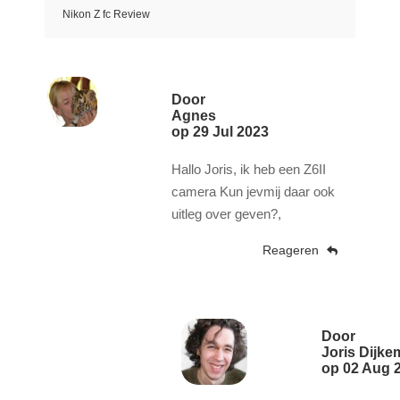
Nikon Z fc Review
Door
Agnes
op
29 Jul 2023
Hallo Joris, ik heb een Z6II
camera Kun jevmij daar ook
uitleg over geven?,
Reageren
Door
Joris Dijke
op
02 Aug 