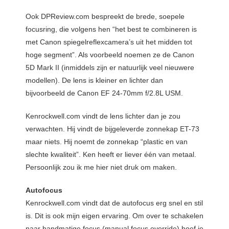
Ook DPReview.com bespreekt de brede, soepele
focusring, die volgens hen “het best te combineren is
met Canon spiegelreflexcamera’s uit het midden tot
hoge segment”. Als voorbeeld noemen ze de Canon
5D Mark II (inmiddels zijn er natuurlijk veel nieuwere
modellen). De lens is kleiner en lichter dan
bijvoorbeeld de Canon EF 24-70mm f/2.8L USM.
Kenrockwell.com vindt de lens lichter dan je zou
verwachten. Hij vindt de bijgeleverde zonnekap ET-73
maar niets. Hij noemt de zonnekap “plastic en van
slechte kwaliteit”. Ken heeft er liever één van metaal.
Persoonlijk zou ik me hier niet druk om maken.
Autofocus
Kenrockwell.com vindt dat de autofocus erg snel en stil
is. Dit is ook mijn eigen ervaring. Om over te schakelen
naar handmatige focus (manual focus override) hoef je