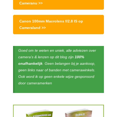
Cameranu >>
Canon 100mm Macrolens f/2.8 IS op
Cameraland >>
Goed om te weten en uniek, alle adviezen over
camera’s & lenzen op dit blog zijn
100%
onafhankelijk
. Geen belangen bij je aankoop,
geen links naar of banden met camerawinkels.
Ook word ik op geen enkele wijze gesponsord
door cameramerken