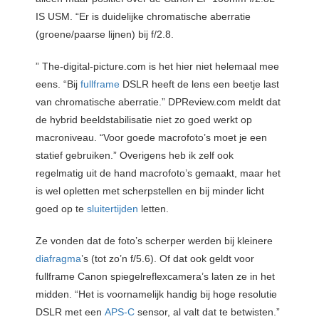
IS USM. “Er is duidelijke chromatische aberratie
(groene/paarse lijnen) bij f/2.8.
” The-digital-picture.com is het hier niet helemaal mee
eens. “Bij
fullframe
DSLR heeft de lens een beetje last
van chromatische aberratie.” DPReview.com meldt dat
de hybrid beeldstabilisatie niet zo goed werkt op
macroniveau. “Voor goede macrofoto’s moet je een
statief gebruiken.” Overigens heb ik zelf ook
regelmatig uit de hand macrofoto’s gemaakt, maar het
is wel opletten met scherpstellen en bij minder licht
goed op te
sluitertijden
letten.
Ze vonden dat de foto’s scherper werden bij kleinere
diafragma
’s (tot zo’n f/5.6). Of dat ook geldt voor
fullframe Canon spiegelreflexcamera’s laten ze in het
midden. “Het is voornamelijk handig bij hoge resolutie
DSLR met een
APS-C
sensor, al valt dat te betwisten.”