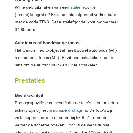
Wil je gebruikmaken van een
statief
voor je
(macro)fotografie? Er is een statiefgondel verkrijgbaar
met de code TR-3. Deze statiefgondel kost momenteel
34,95 euro.
Autofocus of handmatige focus
Het Canon macro-objectief heeft zowel autofocus (AF)
als manuele focus (MF). Er zit een schakelaar op de
lens om de autofocus in- en uit te schakelen.
Prestaties
Beeldkwaliteit
Photographylife.com schrijft dat de foto’s in het midden
scherp zijn bij het maximale
diafragma
. De foto’s zijn
zelfs superscherp te noemen bij f/5.6. Ze roemen
verder de scherpe hoeken. Toch is de website niet
alleen maar positief over de Canon EF 100mm f/2.8L