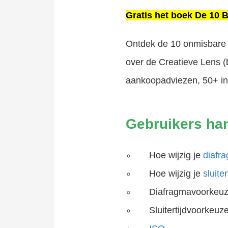
Gratis het boek De 10 
Ontdek de 10 onmisbare s
over de Creatieve Lens 
aankoopadviezen, 50+ insp
Gebruikers ha
Hoe wijzig je
diafr
Hoe wijzig je
sluiter
Diafragmavoorkeuz
Sluitertijdvoorkeuz