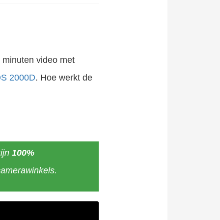
29 minuten video met
OS 2000D
. Hoe werkt de
ijn
100%
camerawinkels.