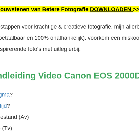
Bouwstenen van Betere Fotografie
DOWNLOADEN
>
tappen voor krachtige & creatieve fotografie, mijn alle
(betaalbaar en 100% onafhankelijk), voorkom een misko
irerende foto’s met uitleg erbij.
ndleiding Video Canon EOS 2000D
agma
?
tijd
?
estand (Av)
e (Tv)