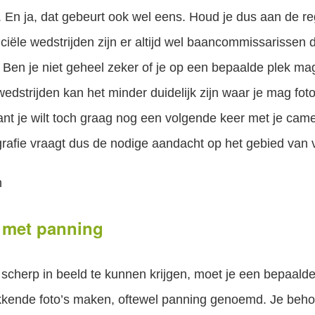
t. En ja, dat gebeurt ook wel eens. Houd je dus aan de re
ciële wedstrijden zijn er altijd wel baancommissarissen di
t. Ben je niet geheel zeker of je op een bepaalde plek ma
wedstrijden kan het minder duidelijk zijn waar je mag foto
want je wilt toch graag nog een volgende keer met je ca
grafie vraagt dus de nodige aandacht op het gebied van v
g met panning
herp in beeld te kunnen krijgen, moet je een bepaalde
ekkende foto’s maken, oftewel panning genoemd. Je behoo