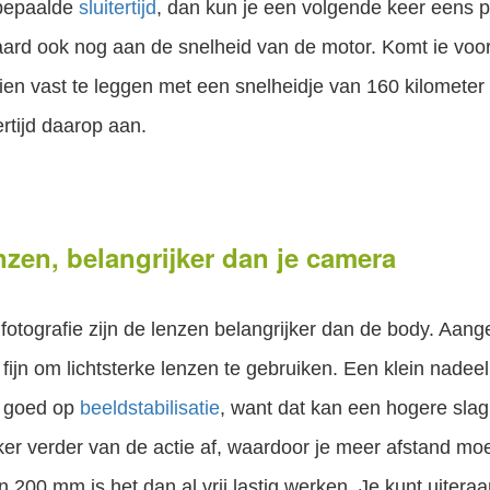
 bepaalde
sluitertijd
, dan kun je een volgende keer eens 
eraard ook nog aan de snelheid van de motor. Komt ie voor
zien vast te leggen met een snelheidje van 160 kilometer
tertijd daarop aan.
zen, belangrijker dan je camera
 fotografie zijn de lenzen belangrijker dan de body. Aang
t fijn om lichtsterke lenzen te gebruiken. Een klein nadeel
k goed op
beeldstabilisatie
, want dat kan een hogere sla
ker verder van de actie af, waardoor je meer afstand moe
200 mm is het dan al vrij lastig werken. Je kunt uiteraa