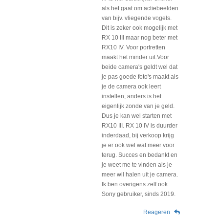
als het gaat om actiebeelden
van bijv. vliegende vogels.
Dit is zeker ook mogelijk met
RX 10 III maar nog beter met
RX10 IV. Voor portretten
maakt het minder uit.Voor
beide camera's geldt wel dat
je pas goede foto's maakt als
je de camera ook leert
instellen, anders is het
eigenlijk zonde van je geld.
Dus je kan wel starten met
RX10 III. RX 10 IV is duurder
inderdaad, bij verkoop krijg
je er ook wel wat meer voor
terug. Succes en bedankt en
je weet me te vinden als je
meer wil halen uit je camera.
Ik ben overigens zelf ook
Sony gebruiker, sinds 2019.
Reageren