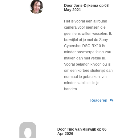
Door
Joris-Dijkema
op
08
May 2021
Het is vooral een allround
camera voor mensen die
geen lens willen wisselen. Ik
betwijfel of je met de Sony
Cybershot DSC-RX10 IV
minder onscherpe foto's zou
maken dan met versie III.
Vooral belangrijk voor jou is
om een kortere sluitertijd dan
normaal te gebruiken ivm
minder stabiliteit in je
handen.
Reageren
Door
Tino van Rijswijk
op
06
Apr 2026