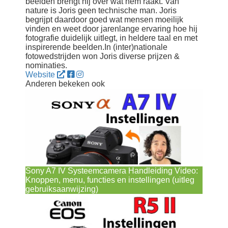
beelden brengt hij over wat hem raakt. Van
nature is Joris geen technische man. Joris
begrijpt daardoor goed wat mensen moeilijk
vinden en weet door jarenlange ervaring hoe hij
fotografie duidelijk uitlegt, in heldere taal en met
inspirerende beelden.In (inter)nationale
fotowedstrijden won Joris diverse prijzen &
nominaties.
Website
Anderen bekeken ook
Sony A7 IV Systeemcamera Handleiding Video:
Knoppen, menu, functies en instellingen (uitleg
gebruiksaanwijzing)