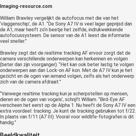
Imaging-resource.com
William Brawley vergelijkt de autofocus met die van het
‘vlaggenschip’, de A1. “De Sony A7 IV is veel lager geprijsd dan
de A1, maar heeft zo’n beetje het zelfde, indrukwekkende
autofocussysteem. De sensor van de A1 leest die informatie
veel sneller.”
Brawley zegt dat de realtime tracking AF ervoor zorgt dat de
camera verschillende onderwerpen kan herkennen en volgen
(beter dan zijn voorganger). “Het kan ook beter lastig te volgen
onderwerpen aan dan Lock-on AF kon. Met de A7 IV kun je het
gezicht en de ogen van iemand volgen, zelfs als het onderwerp
zich van de camera afdraait.”
“Vanwege realtime tracking kun je scherpstellen op mensen,
dieren en de ogen van vogels’, schrijft William. “Bird-Eye AF
verscheen het eerst op de Alpha 1. Nu heeft de Sony A7 IV een
extra voordeel: tracking. Je kunt de tracking gebruiken tot f/22.
In plaats van f/11 (A7 III). Vooral voor wildlife-fotografen is dit
handig.”
Beeldkwaliteit