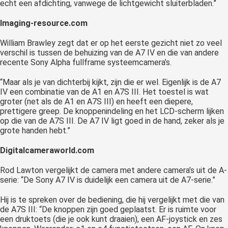
echt een afdichting, vanwege de lichtgewicht sluiterbladen.”
Imaging-resource.com
William Brawley zegt dat er op het eerste gezicht niet zo veel
verschil is tussen de behuizing van de A7 IV en die van andere
recente Sony Alpha fullframe systeemcamera’s.
“Maar als je van dichterbij kijkt, zijn die er wel. Eigenlijk is de A7
IV een combinatie van de A1 en A7S III. Het toestel is wat
groter (net als de A1 en A7S III) en heeft een diepere,
prettigere greep. De knoppenindeling en het LCD-scherm lijken
op die van de A7S III. De A7 IV ligt goed in de hand, zeker als je
grote handen hebt.”
Digitalcameraworld.com
Rod Lawton vergelijkt de camera met andere camera’s uit de A-
serie: “De Sony A7 IV is duidelijk een camera uit de A7-serie.”
Hij is te spreken over de bediening, die hij vergelijkt met die van
de A7S III: “De knoppen zijn goed geplaatst. Er is ruimte voor
een druktoets (die je ook kunt draaien), een AF-joystick en zes