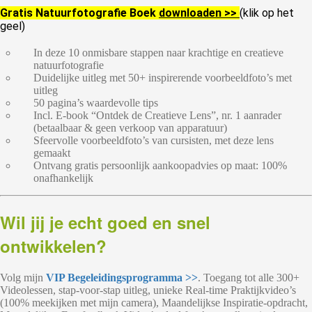
Gratis Natuurfotografie Boek
downloaden >>
(klik op het
geel)
In deze 10 onmisbare stappen naar krachtige en creatieve
natuurfotografie
Duidelijke uitleg met 50+ inspirerende voorbeeldfoto’s met
uitleg
50 pagina’s waardevolle tips
Incl. E-book “Ontdek de Creatieve Lens”, nr. 1 aanrader
(betaalbaar & geen verkoop van apparatuur)
Sfeervolle voorbeeldfoto’s van cursisten, met deze lens
gemaakt
Ontvang gratis persoonlijk aankoopadvies op maat: 100%
onafhankelijk
Wil jij je echt goed en snel
ontwikkelen?
Volg mijn
VIP Begeleidingsprogramma >>
. Toegang tot alle 300+
Videolessen, stap-voor-stap uitleg, unieke Real-time Praktijkvideo’s
(100% meekijken met mijn camera), Maandelijkse Inspiratie-opdracht,