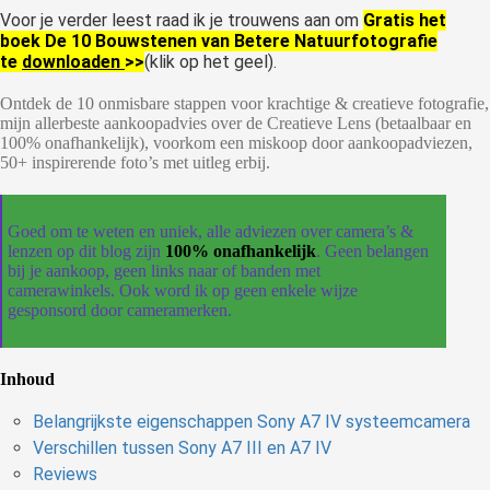
Voor je verder leest raad ik je trouwens aan om
Gratis het
boek De 10 Bouwstenen van Betere Natuurfotografie
te
downloaden
>>
(klik op het geel).
Ontdek de 10 onmisbare stappen voor krachtige & creatieve fotografie,
mijn allerbeste aankoopadvies over de Creatieve Lens (betaalbaar en
100% onafhankelijk), voorkom een miskoop door aankoopadviezen,
50+ inspirerende foto’s met uitleg erbij.
Goed om te weten en uniek, alle adviezen over camera’s &
lenzen op dit blog zijn
100% onafhankelijk
. Geen belangen
bij je aankoop, geen links naar of banden met
camerawinkels. Ook word ik op geen enkele wijze
gesponsord door cameramerken.
Inhoud
Belangrijkste eigenschappen Sony A7 IV systeemcamera
Verschillen tussen Sony A7 III en A7 IV
Reviews