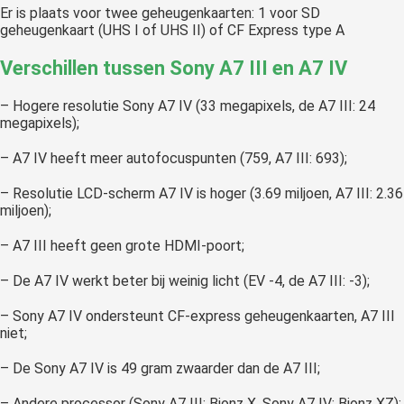
Er is plaats voor twee geheugenkaarten: 1 voor SD
geheugenkaart (UHS I of UHS II) of CF Express type A
Verschillen tussen Sony A7 III en A7 IV
– Hogere resolutie Sony A7 IV (33 megapixels, de A7 III: 24
megapixels);
– A7 IV heeft meer autofocuspunten (759, A7 III: 693);
– Resolutie LCD-scherm A7 IV is hoger (3.69 miljoen, A7 III: 2.36
miljoen);
– A7 III heeft geen grote HDMI-poort;
– De A7 IV werkt beter bij weinig licht (EV -4, de A7 III: -3);
– Sony A7 IV ondersteunt CF-express geheugenkaarten, A7 III
niet;
– De Sony A7 IV is 49 gram zwaarder dan de A7 III;
– Andere processor (Sony A7 III: Bionz X, Sony A7 IV: Bionz XZ);