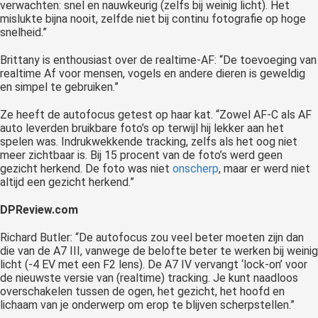
verwachten: snel en nauwkeurig (zelfs bij weinig licht). Het
mislukte bijna nooit, zelfde niet bij continu fotografie op hoge
snelheid.”
Brittany is enthousiast over de realtime-AF: “De toevoeging van
realtime Af voor mensen, vogels en andere dieren is geweldig
en simpel te gebruiken.”
Ze heeft de autofocus getest op haar kat. “Zowel AF-C als AF
auto leverden bruikbare foto’s op terwijl hij lekker aan het
spelen was. Indrukwekkende tracking, zelfs als het oog niet
meer zichtbaar is. Bij 15 procent van de foto’s werd geen
gezicht herkend. De foto was niet
onscherp
, maar er werd niet
altijd een gezicht herkend.”
DPReview.com
Richard Butler: “De autofocus zou veel beter moeten zijn dan
die van de A7 III, vanwege de belofte beter te werken bij weinig
licht (-4 EV met een F2 lens). De A7 IV vervangt ‘lock-on’ voor
de nieuwste versie van (realtime) tracking. Je kunt naadloos
overschakelen tussen de ogen, het gezicht, het hoofd en
lichaam van je onderwerp om erop te blijven scherpstellen.”