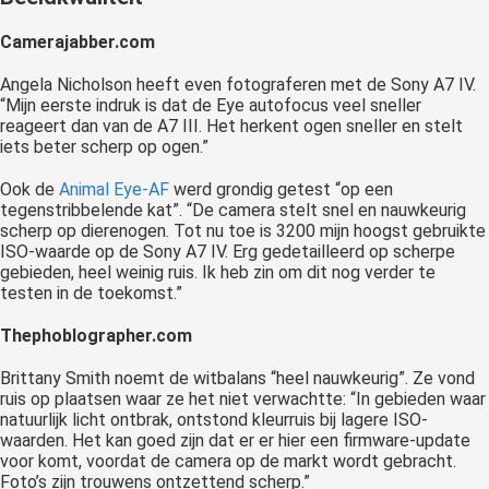
Camerajabber.com
Angela Nicholson heeft even fotograferen met de Sony A7 IV.
“Mijn eerste indruk is dat de Eye autofocus veel sneller
reageert dan van de A7 III. Het herkent ogen sneller en stelt
iets beter scherp op ogen.”
Ook de
Animal Eye-AF
werd grondig getest “op een
tegenstribbelende kat”. “De camera stelt snel en nauwkeurig
scherp op dierenogen. Tot nu toe is 3200 mijn hoogst gebruikte
ISO-waarde op de Sony A7 IV. Erg gedetailleerd op scherpe
gebieden, heel weinig ruis. Ik heb zin om dit nog verder te
testen in de toekomst.”
Thephoblographer.com
Brittany Smith noemt de witbalans “heel nauwkeurig”. Ze vond
ruis op plaatsen waar ze het niet verwachtte: “In gebieden waar
natuurlijk licht ontbrak, ontstond kleurruis bij lagere ISO-
waarden. Het kan goed zijn dat er er hier een firmware-update
voor komt, voordat de camera op de markt wordt gebracht.
Foto’s zijn trouwens ontzettend scherp.”