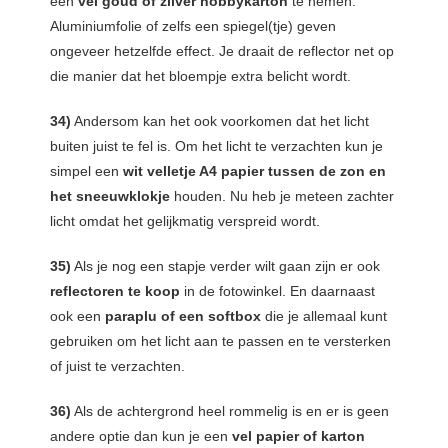
een
vel goud of zilver hobbykarton
te nemen.
Aluminiumfolie of zelfs een spiegel(tje) geven
ongeveer hetzelfde effect. Je draait de reflector net op
die manier dat het bloempje extra belicht wordt.
34)
Andersom kan het ook voorkomen dat het licht
buiten juist te fel is. Om het licht te verzachten kun je
simpel een
wit velletje A4 papier
tussen de zon en
het sneeuwklokje
houden. Nu heb je meteen zachter
licht omdat het gelijkmatig verspreid wordt.
35)
Als je nog een stapje verder wilt gaan zijn er ook
reflectoren te koop
in de fotowinkel. En daarnaast
ook een
paraplu of een softbox
die je allemaal kunt
gebruiken om het licht aan te passen en te versterken
of juist te verzachten.
36)
Als de achtergrond heel rommelig is en er is geen
andere optie dan kun je een
vel papier of karton