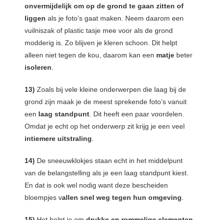
onvermijdelijk om op de grond te gaan zitten of
liggen
als je foto’s gaat maken. Neem daarom een
vuilniszak of plastic tasje mee voor als de grond
modderig is. Zo blijven je kleren schoon. Dit helpt
alleen niet tegen de kou, daarom kan een
matje
beter
isoleren
.
13)
Zoals bij vele kleine onderwerpen die laag bij de
grond zijn maak je de meest sprekende foto’s vanuit
een
laag standpunt
. Dit heeft een paar voordelen.
Omdat je echt op het onderwerp zit krijg je een veel
intiemere uitstraling
.
14)
De sneeuwklokjes staan echt in het middelpunt
van de belangstelling als je een laag standpunt kiest.
En dat is ook wel nodig want deze bescheiden
bloempjes v
allen snel weg tegen hun omgeving
.
15)
Het helpt je om
drukke en rommelige elementen