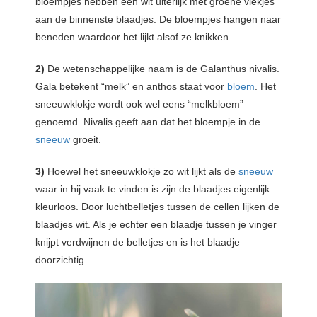
bloempjes hebben een wit uiterlijk met groene vlekjes
aan de binnenste blaadjes. De bloempjes hangen naar
beneden waardoor het lijkt alsof ze knikken.
2)
De wetenschappelijke naam is de Galanthus nivalis.
Gala betekent “melk” en anthos staat voor
bloem
. Het
sneeuwklokje wordt ook wel eens “melkbloem”
genoemd. Nivalis geeft aan dat het bloempje in de
sneeuw
groeit.
3)
Hoewel het sneeuwklokje zo wit lijkt als de
sneeuw
waar in hij vaak te vinden is zijn de blaadjes eigenlijk
kleurloos. Door luchtbelletjes tussen de cellen lijken de
blaadjes wit. Als je echter een blaadje tussen je vinger
knijpt verdwijnen de belletjes en is het blaadje
doorzichtig.