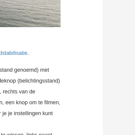
dstabilisatie
.
anstand genoemd) met
odeknop (belichtingsstand)
, rechts van de
n, een knop om te filmen,
e je instellingen kunt
te wissen, links naast