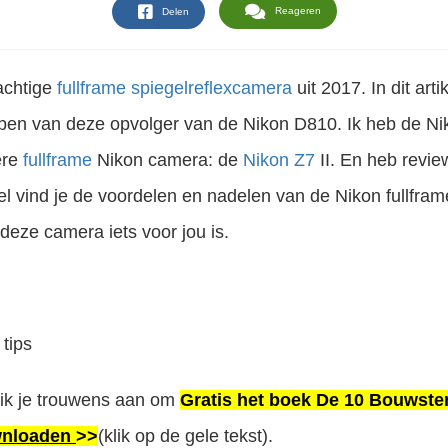
Reageren
Delen
achtige
fullframe
spiegelreflexcamera
uit 2017. In dit arti
ppen van deze opvolger van de Nikon D810. Ik heb de Ni
ere
fullframe
Nikon camera: de
Nikon Z7
II. En heb revie
ikel vind je de voordelen en nadelen van de Nikon
fullfram
 deze camera iets voor jou is.
Spiegelreflexcamera’s, er zijn er zoveel en het is vaak moeilijk om te kiezen welke camera je nu koopt of bij jou past. Een dure miskoop is zonde natuurlijk. In dit artikel ontdek je de beste..
d ik je trouwens aan om
Gratis het boek De 10 Bouwste
nloaden
>>
(klik op de gele tekst).