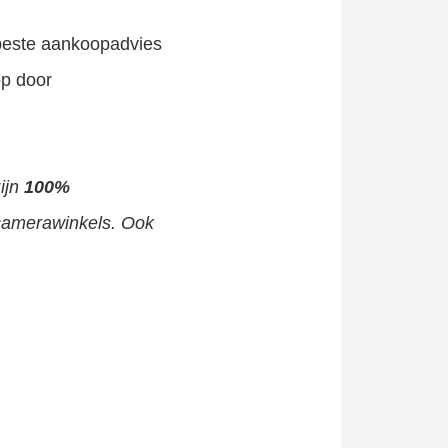
rbeste aankoopadvies
op door
ijn
100%
 camerawinkels. Ook