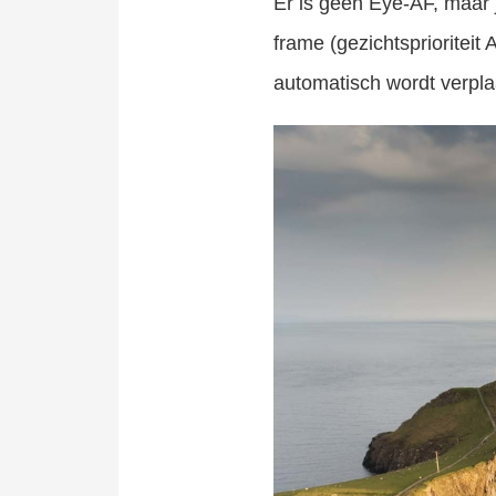
Er is geen Eye-AF, maar j
frame (gezichtsprioriteit
automatisch wordt verpl