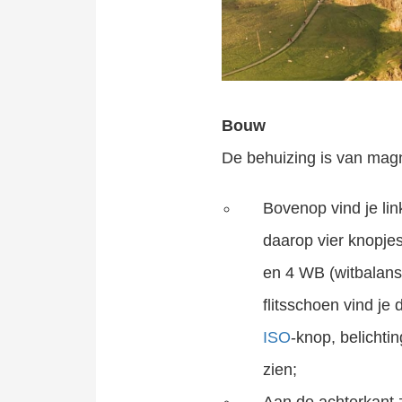
Bouw
De behuizing is van mag
Bovenop vind je li
daarop vier knopjes
en 4 WB (witbalans
flitsschoen vind je
ISO
-knop, belichti
zien;
Aan de achterkant z