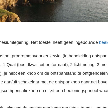
nesiumlegering. Het toestel heeft geen ingebouwde
beel
nks het programmavoorkeuzewiel (in handleiding ontsp
: 1 Qual (beeldkwaliteit en formaat), 2 lichtmeting, 3 m
), je hebt een knop om de ontspanstand te ontgrendelen
 de aan/uit schakelaar met de ontspanknop daar net bove
ngscompensatieknop en er zit een bedieningspaneel waar j
it links van de zoeker een knop om foto’s te bekijken en 