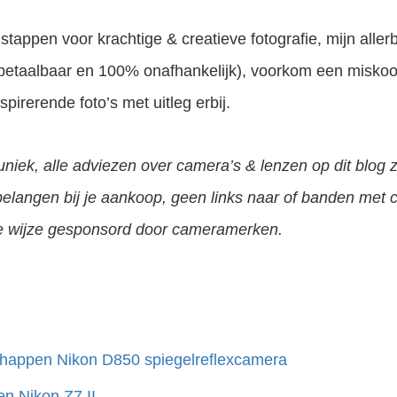
tappen voor krachtige & creatieve fotografie, mijn alle
(betaalbaar en 100% onafhankelijk), voorkom een misko
irerende foto’s met uitleg erbij.
iek, alle adviezen over camera’s & lenzen op dit blog z
belangen bij je aankoop, geen links naar of banden met
le wijze gesponsord door cameramerken.
schappen Nikon D850 spiegelreflexcamera
en Nikon Z7 II