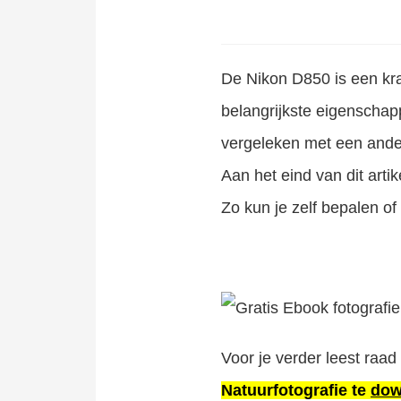
De
Nikon D850 is een kr
belangrijkste eigenscha
vergeleken met een and
Aan het eind van dit art
Zo kun je zelf bepalen of
Fullframe camera kopen of een cropcamera (APS-C sensor)? Regelmatig hoor ik die overweging bij cursisten voorbijkomen. Wat zijn voordelen en nadelen? Wat is nu de invloed van de grootte van de sensor? In dit artikel..
Voor je verder leest raa
Natuurfotografie te
dow