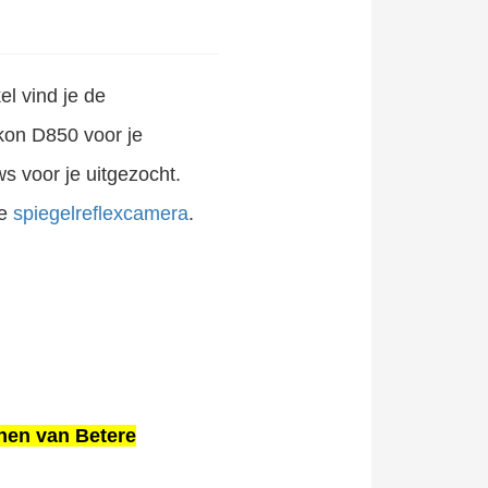
kel vind je de
kon D850 voor je
ws voor je uitgezocht.
e
spiegelreflexcamera
.
nen van Betere