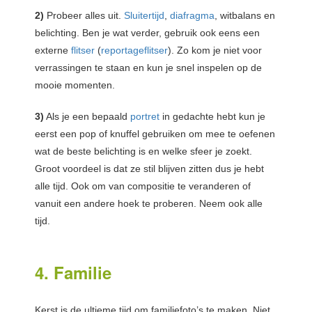
2)
Probeer alles uit.
Sluitertijd
,
diafragma
, witbalans en
belichting. Ben je wat verder, gebruik ook eens een
externe
flitser
(
reportageflitser
). Zo kom je niet voor
verrassingen te staan en kun je snel inspelen op de
mooie momenten.
3)
Als je een bepaald
portret
in gedachte hebt kun je
eerst een pop of knuffel gebruiken om mee te oefenen
wat de beste belichting is en welke sfeer je zoekt.
Groot voordeel is dat ze stil blijven zitten dus je hebt
alle tijd. Ook om van compositie te veranderen of
vanuit een andere hoek te proberen. Neem ook alle
tijd.
4. Familie
Kerst is de ultieme tijd om familiefoto’s te maken. Niet