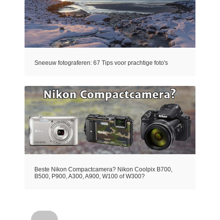
Sneeuw fotograferen: 67 Tips voor prachtige foto's
Beste Nikon Compactcamera? Nikon Coolpix B700,
B500, P900, A300, A900, W100 of W300?