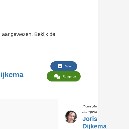
jl aangewezen. Bekijk de
Delen
Reageren
Over de
schrijver
Joris
Dijkema