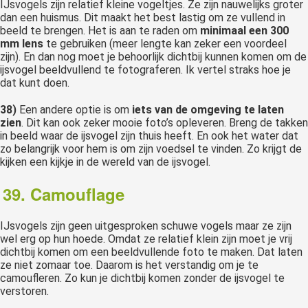
IJsvogels zijn relatief kleine vogeltjes. Ze zijn nauwelijks groter
dan een huismus. Dit maakt het best lastig om ze vullend in
beeld te brengen. Het is aan te raden om
minimaal een 300
mm lens
te gebruiken (meer lengte kan zeker een voordeel
zijn). En dan nog moet je behoorlijk dichtbij kunnen komen om de
ijsvogel beeldvullend te fotograferen. Ik vertel straks hoe je
dat kunt doen.
38)
Een andere optie is om
iets van de omgeving te laten
zien
. Dit kan ook zeker mooie foto’s opleveren. Breng de takken
in beeld waar de ijsvogel zijn thuis heeft. En ook het water dat
zo belangrijk voor hem is om zijn voedsel te vinden. Zo krijgt de
kijken een kijkje in de wereld van de ijsvogel.
39. Camouflage
IJsvogels zijn geen uitgesproken schuwe vogels maar ze zijn
wel erg op hun hoede. Omdat ze relatief klein zijn moet je vrij
dichtbij komen om een beeldvullende foto te maken. Dat laten
ze niet zomaar toe. Daarom is het verstandig om je te
camoufleren. Zo kun je dichtbij komen zonder de ijsvogel te
verstoren.