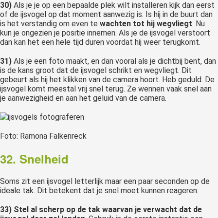
30)
Als je je op een bepaalde plek wilt installeren kijk dan eerst
of de ijsvogel op dat moment aanwezig is. Is hij in de buurt dan
is het verstandig om even te
wachten tot hij wegvliegt
. Nu
kun je ongezien je positie innemen. Als je de ijsvogel verstoort
dan kan het een hele tijd duren voordat hij weer terugkomt.
31)
Als je een foto maakt, en dan vooral als je dichtbij bent, dan
is de kans groot dat de ijsvogel schrikt en wegvliegt. Dit
gebeurt als hij het klikken van de camera hoort. Heb geduld. De
ijsvogel komt meestal vrij snel terug. Ze wennen vaak snel aan
je aanwezigheid en aan het geluid van de camera.
Foto: Ramona Falkenreck
32. Snelheid
Soms zit een ijsvogel letterlijk maar een paar seconden op de
ideale tak. Dit betekent dat je snel moet kunnen reageren.
33)
Stel al scherp op de tak waarvan je verwacht dat de