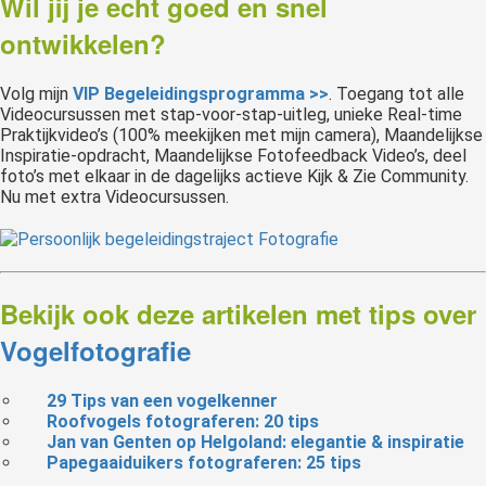
Wil jij je echt goed en snel
ontwikkelen?
Volg mijn
VIP Begeleidingsprogramma >>
. Toegang tot alle
Videocursussen met stap-voor-stap-uitleg, unieke Real-time
Praktijkvideo’s (100% meekijken met mijn camera), Maandelijkse
Inspiratie-opdracht, Maandelijkse Fotofeedback Video’s, deel
foto’s met elkaar in de dagelijks actieve Kijk & Zie Community.
Nu met extra Videocursussen.
Bekijk ook deze artikelen met tips over
Vogelfotografie
29 Tips van een vogelkenner
Roofvogels fotograferen: 20 tips
Jan van Genten op Helgoland: elegantie & inspiratie
Papegaaiduikers fotograferen: 25 tips