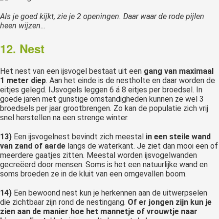
Als je goed kijkt, zie je 2 openingen. Daar waar de rode pijlen
heen wijzen…
12. Nest
Het nest van een ijsvogel bestaat uit een
gang van maximaal
1 meter diep
. Aan het einde is de nestholte en daar worden de
eitjes gelegd. IJsvogels leggen 6 á 8 eitjes per broedsel. In
goede jaren met gunstige omstandigheden kunnen ze wel 3
broedsels per jaar grootbrengen. Zo kan de populatie zich vrij
snel herstellen na een strenge winter.
13)
Een ijsvogelnest bevindt zich meestal
in een steile wand
van zand of aarde
langs de waterkant. Je ziet dan mooi een of
meerdere gaatjes zitten. Meestal worden ijsvogelwanden
gecreëerd door mensen. Soms is het een natuurlijke wand en
soms broeden ze in de kluit van een omgevallen boom.
14)
Een bewoond nest kun je herkennen aan de uitwerpselen
die zichtbaar zijn rond de nestingang.
Of er jongen zijn kun je
zien aan de manier hoe het mannetje of vrouwtje naar