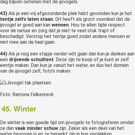
dag blijven oefenen met de ijsvogels.
43)
Als je een vrij afgezonderde plek hebt gevonden kun je het
tentje zelfs laten staan
. Dit heeft als groot voordeel dat de
ijsvogel er goed aan kan
wennen
. Hou te allen tijde respect
voor de natuur en zorg dat je niet te veel stuk trapt of
beschadigt. Verstop het tentje goed zodat andere mensen er
niet mee aan de haal gaan.
44)
Als je nog een stapje verder wilt gaan dan kun je denken aan
een
drijvende schuiltent
. Deze zijn te koop of je kunt er zelf
eentje maken. Dan kun je vanuit het water, en dus het domein
van de ijsvogel zelf, foto’s maken.
Foto: Ramona Falkenreck
45. Winter
De winter is een goede tijd om ijsvogels te fotograferen omdat
ze dan
vaak minder schuw
zijn. Zeker als een deel van het
water bevroren is en ze beperkt zijn in hun visplekken.