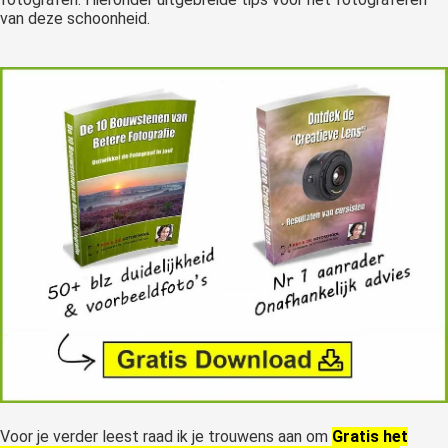
van deze schoonheid.
Voor je verder leest raad ik je trouwens aan om
Gratis het