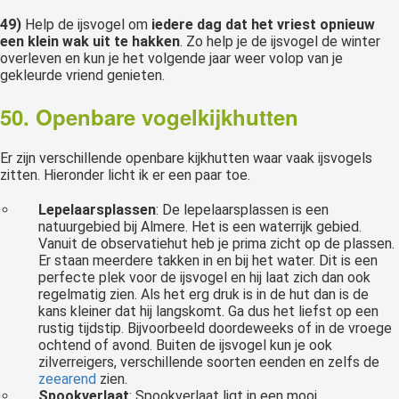
49)
Help de ijsvogel om
iedere dag dat het vriest opnieuw
een klein wak uit te hakken
. Zo help je de ijsvogel de winter
overleven en kun je het volgende jaar weer volop van je
gekleurde vriend genieten.
50. Openbare vogelkijkhutten
Er zijn verschillende openbare kijkhutten waar vaak ijsvogels
zitten. Hieronder licht ik er een paar toe.
Lepelaarsplassen
: De lepelaarsplassen is een
natuurgebied bij Almere. Het is een waterrijk gebied.
Vanuit de observatiehut heb je prima zicht op de plassen.
Er staan meerdere takken in en bij het water. Dit is een
perfecte plek voor de ijsvogel en hij laat zich dan ook
regelmatig zien. Als het erg druk is in de hut dan is de
kans kleiner dat hij langskomt. Ga dus het liefst op een
rustig tijdstip. Bijvoorbeeld doordeweeks of in de vroege
ochtend of avond. Buiten de ijsvogel kun je ook
zilverreigers, verschillende soorten eenden en zelfs de
zeearend
zien.
Spookverlaat
: Spookverlaat ligt in een mooi