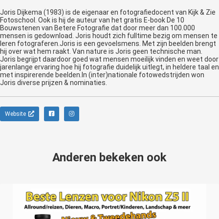
Joris Dijkema (1983) is de eigenaar en fotografiedocent van Kijk & Zie
Fotoschool. Ook is hij de auteur van het gratis E-book De 10
Bouwstenen van Betere Fotografie dat door meer dan 100.000
mensen is gedownload. Joris houdt zich fulltime bezig om mensen te
leren fotograferen.Joris is een gevoelsmens. Met zijn beelden brengt
hij over wat hem raakt. Van nature is Joris geen technische man.
Joris begrijpt daardoor goed wat mensen moeilijk vinden en weet door
jarenlange ervaring hoe hij fotografie duidelijk uitlegt, in heldere taal en
met inspirerende beelden.In (inter)nationale fotowedstrijden won
Joris diverse prijzen & nominaties.
Website
Anderen bekeken ook