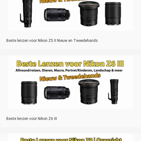
Beste lenzen voor Nikon Z5 II Nieuw en Tweedehands
Beste lenzen voor Nikon Z6 III