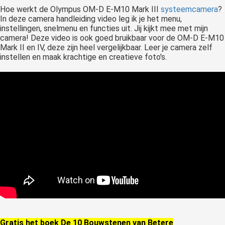
Hoe werkt de Olympus OM-D E-M10 Mark III
systeemcamera
?
In deze camera handleiding video leg ik je het menu,
instellingen, snelmenu en functies uit. Jij kijkt mee met mijn
camera! Deze video is ook goed bruikbaar voor de OM-D E-M10
Mark II en IV, deze zijn heel vergelijkbaar. Leer je camera zelf
instellen en maak krachtige en creatieve foto's.
Gratis het boek De 10 Bouwstenen van Betere