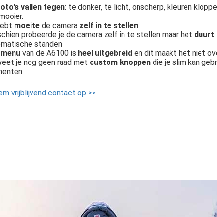
foto's vallen tegen
: te donker, te licht, onscherp, kleuren kloppe
mooier.
hebt
moeite
de camera
zelf in te stellen
chien probeerde je de camera zelf in te stellen maar het
duurt 
omatische standen
t
menu
van de A6100 is
heel uitgebreid
en dit maakt het niet ove
weet je nog geen raad met
custom knoppen
die je slim kan geb
enten.
m vrijblijvend contact op >>