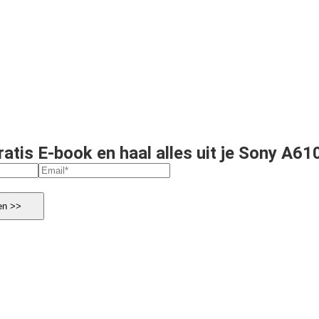
atis E-book en haal alles uit je Sony A61
en >>
g