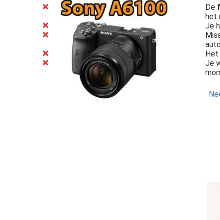
De
het 
Je 
Miss
aut
He
Je 
mom
Nee