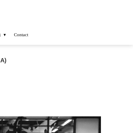
j
Contact
 A)