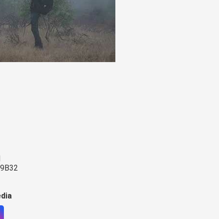
l
09B32
edia