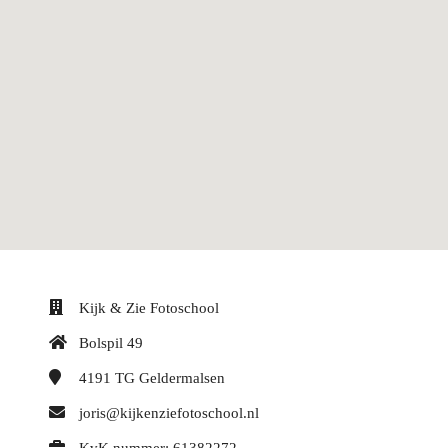
Kijk & Zie Fotoschool
Bolspil 49
4191 TG
Geldermalsen
joris@kijkenziefotoschool.nl
KvK nummer: 61382272