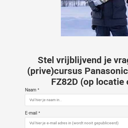
Stel vrijblijvend je v
(prive)cursus Panasoni
FZ82D (op locatie 
Naam
*
E-mail
*