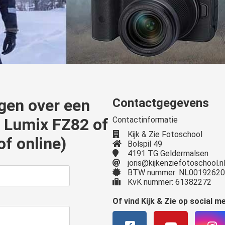
ragen over een
Contactgegevens
c Lumix FZ82 of
Contactinformatie
Kijk & Zie Fotoschool
of online)
Bolspil 49
4191 TG Geldermalsen
joris@kijkenziefotoschool.n
BTW nummer: NL0019262
KvK nummer: 61382272
Of vind Kijk & Zie op social m