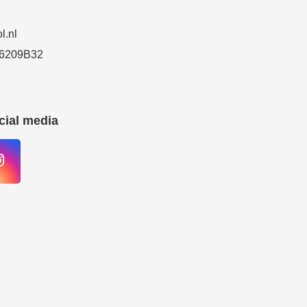
l.nl
6209B32
cial media