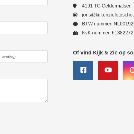
4191 TG Geldermalsen
joris@kijkenziefotoschoo
BTW nummer: NL00192
KvK nummer: 61382272
Of vind Kijk & Zie op so