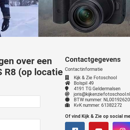
ragen over een
Contactgegevens
 R8 (op locatie
Contactinformatie
Kijk & Zie Fotoschool
)
Bolspil 49
4191 TG Geldermalsen
joris@kijkenziefotoschool.n
BTW nummer: NL0019262
KvK nummer: 61382272
Of vind Kijk & Zie op social m