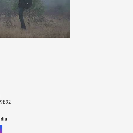
l
09B32
edia