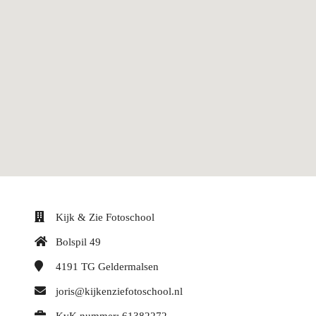
Kijk & Zie Fotoschool
Bolspil 49
4191 TG
Geldermalsen
joris@kijkenziefotoschool.nl
KvK nummer: 61382272